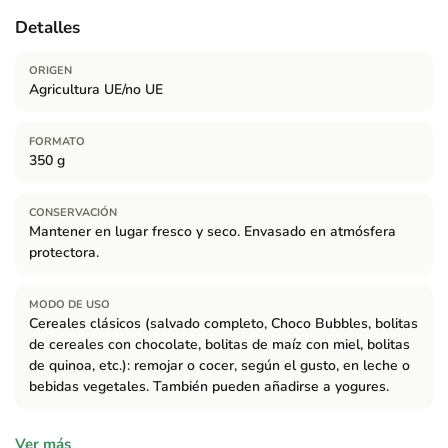
Detalles
ORIGEN
Agricultura UE/no UE
FORMATO
350 g
CONSERVACIÓN
Mantener en lugar fresco y seco. Envasado en atmósfera
protectora.
MODO DE USO
Cereales clásicos (salvado completo, Choco Bubbles, bolitas
de cereales con chocolate, bolitas de maíz con miel, bolitas
de quinoa, etc.): remojar o cocer, según el gusto, en leche o
bebidas vegetales. También pueden añadirse a yogures.
Ingredientes
Ver más