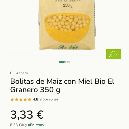
Abrir
elemento
multimedia
El Granero
1
Bolitas de Maiz con Miel Bio El
en
Granero 350 g
una
ventana
4.8
(9 opiniones)
modal
3,33 €
8,33 €/Kg
·
En stock