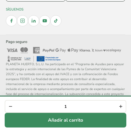
SÍGUENOS
Pago seguro
PLANETA HUERTO, S.L.U. ha participado en el “Programa de Ayudas para apoyar
la estrategia y acción internacional de las Pymes de la Comunitat Valenciana
2025”, y ha contado con el apoyo del IVACE y con la cofinanciación de Fondos
europeos FEDER. La finalidad de este apoyo es contribuir al desarrollo
internacional de la empresa mediante procesos de consultoría especializada,
incluido el servicio de apoyo o acompañamiento por parte de expertos en cualquier
fase del proceso de internacionalización. La subvención concedida a este proyecto
asciende a 14.148 €.
© 2026 Planeta Huerto, S.L. — Todos los derechos reservados.
Aviso legal
Política de privacidad
Cookies
Condiciones generales
Añadir al carrito
Devoluciones
Cancelar compra