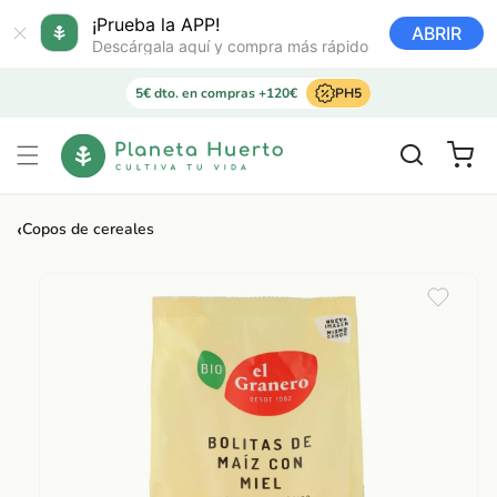
Ir
directamente
¡Prueba la APP!
ABRIR
al contenido
Descárgala aquí y compra más rápido
5€ dto. en compras +120€
PH5
Carrito
‹
Copos de cereales
Ir
directamente
a la
información
del producto