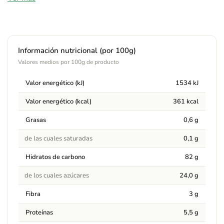
maíz* 77%, azúcar de caña*, jarabe de maíz*, miel* 2% y sal.
(*) De cultivo ecológico. Maíz con miel transformado en forma
de bolitas.
Información nutricional (por 100g)
Alérgenos
Valores medios por 100g de producto
Contiene:
Puede contener: gluten, soja, frutos de cáscara,
Valor energético (kJ)
1534 kJ
sésamo y leche.
Valor energético (kcal)
361 kcal
Advertencias
Grasas
0,6 g
Puede contener: gluten, soja, frutos de cáscara, sésamo y
de las cuales saturadas
0,1 g
leche.
Hidratos de carbono
82 g
de los cuales azúcares
24,0 g
Fibra
3 g
Proteínas
5,5 g