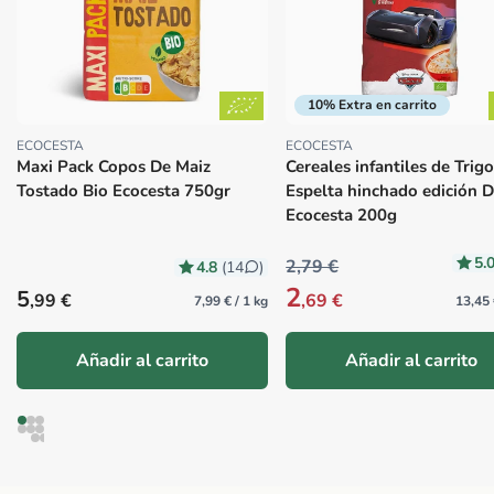
10% Extra en carrito
ECOCESTA
ECOCESTA
Proveedor:
Proveedor:
Maxi Pack Copos De Maiz
Cereales infantiles de Trig
Tostado Bio Ecocesta 750gr
Espelta hinchado edición D
Ecocesta 200g
5.
2,79 €
4.8
(14
)
2
Precio habitual
5
,99 €
,69 €
7,99 € / 1 kg
13,45 
Añadir al carrito
Añadir al carrito