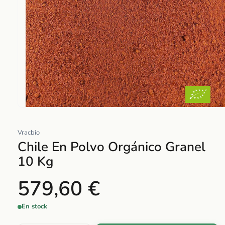
Abrir
elemento
Vracbio
multimedia
Chile En Polvo Orgánico Granel
1
en
10 Kg
una
ventana
579,60 €
modal
En stock