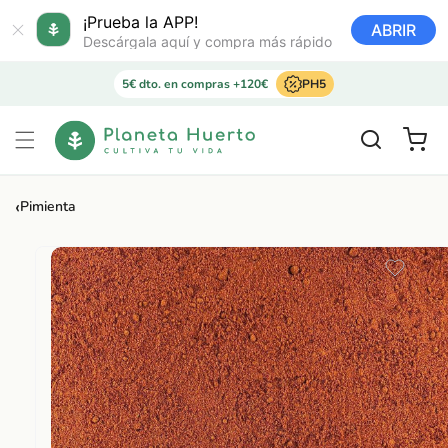
Ir
directamente
¡Prueba la APP!
ABRIR
al contenido
Descárgala aquí y compra más rápido
5€ dto. en compras +120€
PH5
Carrito
‹
Pimienta
Ir
directamente
a la
información
del producto