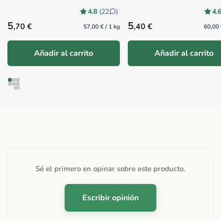
4.8
4.
(22
)
Precio habitual
Precio habitual
5
5
,70 €
,40 €
57,00 € / 1 kg
60,00 
Añadir al carrito
Añadir al carrito
Sé el primero en opinar sobre este producto.
Escribir opinión