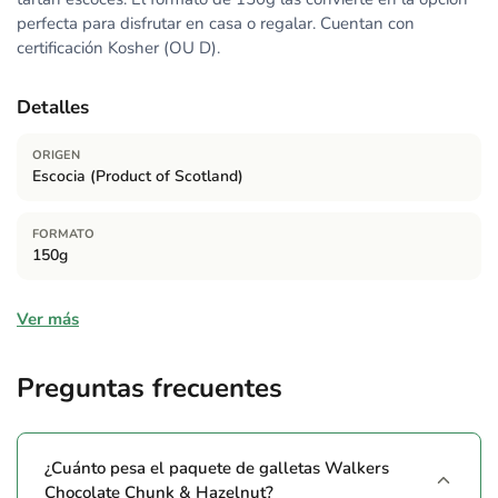
perfecta para disfrutar en casa o regalar. Cuentan con
certificación Kosher (OU D).
Detalles
ORIGEN
Escocia (Product of Scotland)
FORMATO
150g
Ingredientes
Ver más
FALTA_INFO
Preguntas frecuentes
Alérgenos
Contiene:
FALTA_INFO
¿Cuánto pesa el paquete de galletas Walkers
Chocolate Chunk & Hazelnut?