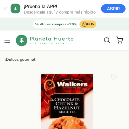
Ir
directamente
¡Prueba la APP!
ABRIR
al contenido
Descárgala aquí y compra más rápido
5€ dto. en compras +120€
PH5
Carrito
‹
Dulces gourmet
Ir
directamente
a la
información
del producto