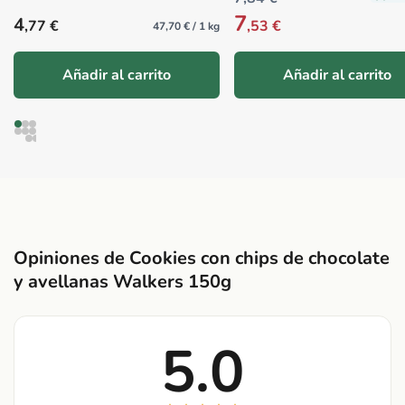
7
Precio habitual
4
,77 €
,53 €
47,70 € / 1 kg
Añadir al carrito
Añadir al carrito
Opiniones de Cookies con chips de chocolate
y avellanas Walkers 150g
5.0