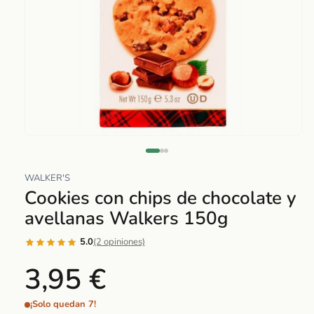
Abrir
elemento
multimedia
WALKER'S
1
Cookies con chips de chocolate y
en
avellanas Walkers 150g
una
ventana
5.0
(2 opiniones)
modal
3,95 €
¡Solo quedan 7!