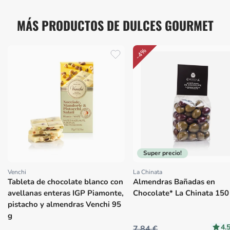
MÁS PRODUCTOS DE DULCES GOURMET
-4%
Super precio!
Venchi
La Chinata
Proveedor:
Proveedor:
Tableta de chocolate blanco con
Almendras Bañadas en
avellanas enteras IGP Piamonte,
Chocolate* La Chinata 150
pistacho y almendras Venchi 95
g
4.
7,84 €