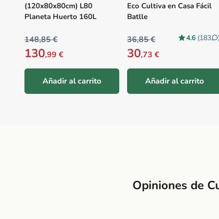
(120x80x80cm) L80
Eco Cultiva en Casa Fácil
Planeta Huerto 160L
Batlle
4.6
(183
148,85 €
36,85 €
130
30
,99 €
,73 €
Añadir al carrito
Añadir al carrito
Opiniones de Cu