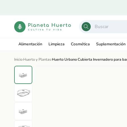
Ir
directamente
al contenido
Alimentación
Limpieza
Cosmética
Suplementación
Inicio
›
Huerto y Plantas
›
Huerto Urbano
›
Cubierta Invernadero para ba
Ir
directamente
Abrir
a la
elemento
información
multimedia
del producto
1
en
una
ventana
modal