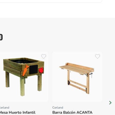
O
Elho
Prov
Mace
agua
Avoc
erland
Cerland
Proveedor:
Proveedor:
Mesa Huerto Infantil
Barra Balcón ACANTA