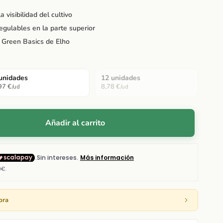
 visibilidad del cultivo
regulables en la parte superior
 Green Basics de Elho
unidades
12 unidades
97 €
8,78 €
/ud
/ud
Añadir al carrito
pra