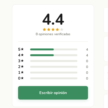
4.4
8 opiniones verificadas
5
★
4
4
★
4
3
★
0
2
★
0
1
★
0
0
★
0
Escribir opinión