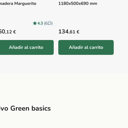
madera Marguerite
1180x500x690 mm
4.3
(6
)
Precio habitual
Precio habitual
Prec
60
134
15
,12 €
,61 €
,
Añadir al carrito
Añadir al carrito
ivo Green basics