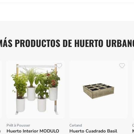
MÁS PRODUCTOS DE HUERTO URBAN
Prêt à Pousser
Cerland
C
Proveedor:
Proveedor:
e
Huerto Interior MODULO
Huerto Cuadrado Basil