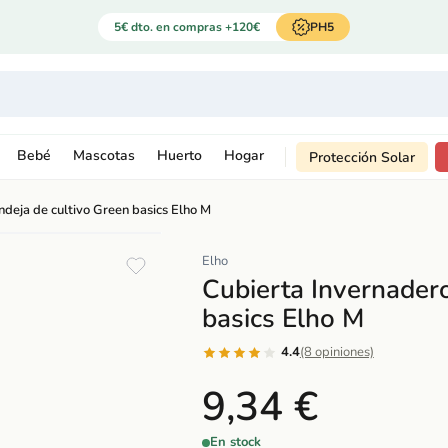
5€ dto. en compras +120€
PH5
Bebé
Mascotas
Huerto
Hogar
Protección Solar
ndeja de cultivo Green basics Elho M
Elho
Cubierta Invernadero
basics Elho M
4.4
(8 opiniones)
9,34 €
En stock