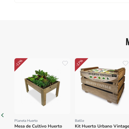
-12%
-17%
Planeta Huerto
Batlle
Proveedor:
Proveedor:
Mesa de Cultivo Huerto
Kit Huerto Urbano Vintag