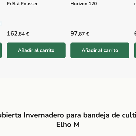
Prêt à Pousser
Horizon 120
)
Precio habitual
Precio habitual
162
97
,84 €
,87 €
Añadir al carrito
Añadir al carrito
bierta Invernadero para bandeja de cult
Elho M