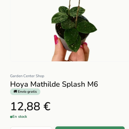
Abrir
elemento
Garden Center Shop
multimedia
Hoya Mathilde Splash M6
1
en
🚚 Envío gratis
una
12,88 €
ventana
modal
En stock