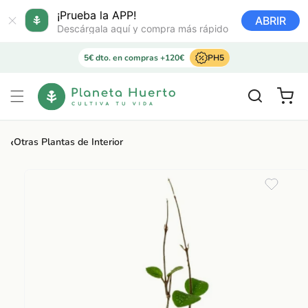
Ir
directamente
¡Prueba la APP!
ABRIR
al contenido
Descárgala aquí y compra más rápido
5€ dto. en compras +120€
PH5
Carrito
‹
Otras Plantas de Interior
Ir
directamente
a la
información
del producto