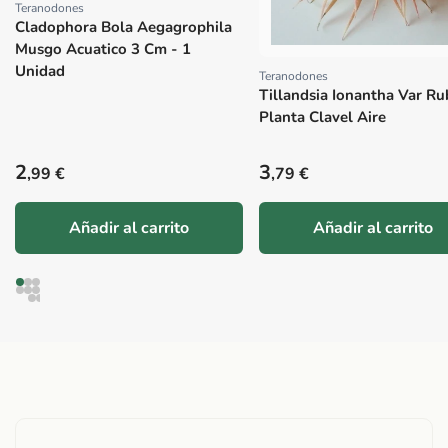
Teranodones
Proveedor:
Cladophora Bola Aegagrophila
Musgo Acuatico 3 Cm - 1
Unidad
Teranodones
Proveedor:
Tillandsia Ionantha Var Ru
Planta Clavel Aire
Precio habitual
Precio habitual
2
3
,99 €
,79 €
Añadir al carrito
Añadir al carrito