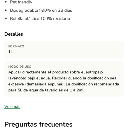
Pet friendly
Biodegradable >90% en 28 días
Botella plástico 100% reciclado
Detalles
FORMATO
1L
MODO DE USO
Aplicar directamente el producto sobre el estropajo
lavándolo bajo el agua. Recoger cuando la dosificación sea
excesiva (demasiada espuma). La dosificación recomendada
para 5L de agua de lavado es de 1 a 2ml.
Composición
Ver más
≥5% tensoactivo aniónico, anfótero y no iónico de origen
vegetal y ácido cítrico. El 97,42% del total de los ingredientes
Preguntas frecuentes
son de origen natural. El 25,6% de los ingredientes de origen