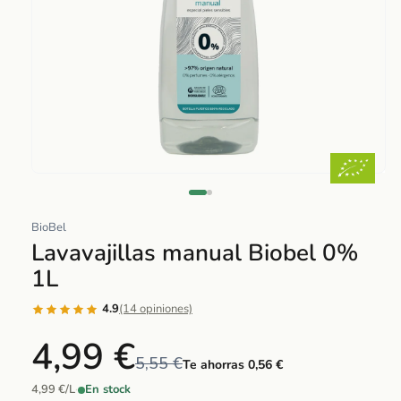
Abrir
elemento
multimedia
BioBel
1
Lavavajillas manual Biobel 0%
en
1L
una
ventana
4.9
(14 opiniones)
modal
4,99 €
5,55 €
Te ahorras 0,56 €
4,99 €/L
·
En stock