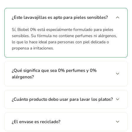
vegetal proceden de agricultura ecológica.
¿Este lavavajillas es apto para pieles sensibles?
Advertencias
Sí, Biobel 0% está especialmente formulado para pieles
CASO DE CONTACTO CON LOS OJOS: Enjuagar con agua
sensibles. Su fórmula no contiene perfumes ni alérgenos,
cuidadosamente durante varios minutos. Quitar las lentes de
lo que lo hace ideal para personas con piel delicada o
contacto, si lleva y resulta fácil. Seguir enjuagando. Si persiste
propensa a irritaciones.
la irritación ocular: Consultar a un médico. En caso de
accidente, consultar al Servicio Médico de Información
Toxicológica. Teléfono: 915 620 420.
¿Qué significa que sea 0% perfumes y 0%
alérgenos?
¿Cuánto producto debo usar para lavar los platos?
¿El envase es reciclado?