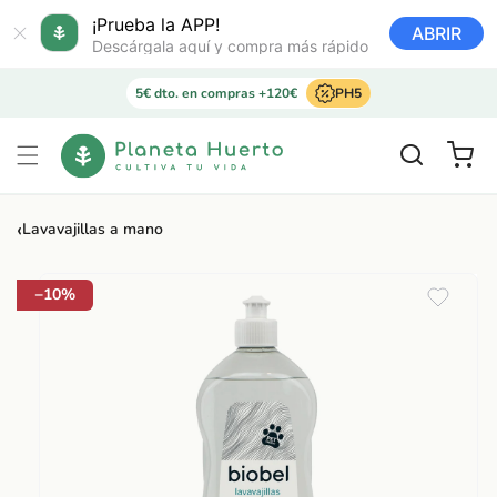
Ir
directamente
¡Prueba la APP!
ABRIR
al contenido
Descárgala aquí y compra más rápido
5€ dto. en compras +120€
PH5
Carrito
‹
Lavavajillas a mano
Ir
directamente
a la
−10%
información
del producto