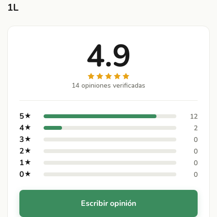
1L
4.9
14 opiniones verificadas
5
★
12
4
★
2
3
★
0
2
★
0
1
★
0
0
★
0
Escribir opinión