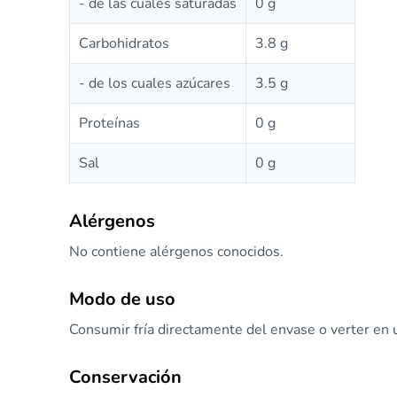
- de las cuales saturadas
0 g
Carbohidratos
3.8 g
- de los cuales azúcares
3.5 g
Proteínas
0 g
Sal
0 g
Alérgenos
No contiene alérgenos conocidos.
Modo de uso
Consumir fría directamente del envase o verter en 
Conservación