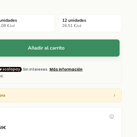
unidades
12 unidades
,08 €
26,51 €
/ud
/ud
Añadir al carrito
pra
 59€