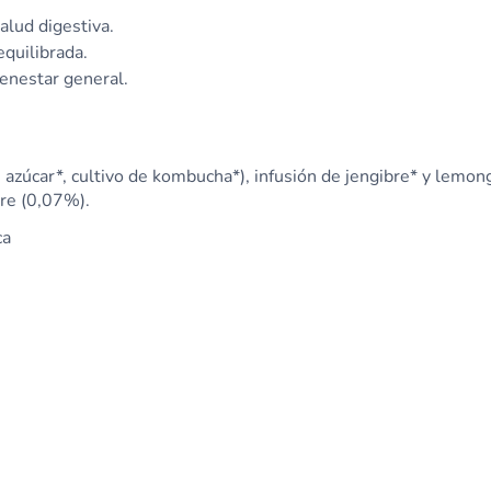
alud digestiva.
equilibrada.
enestar general.
azúcar*, cultivo de kombucha*), infusión de jengibre* y lemon
bre (0,07%).
ca