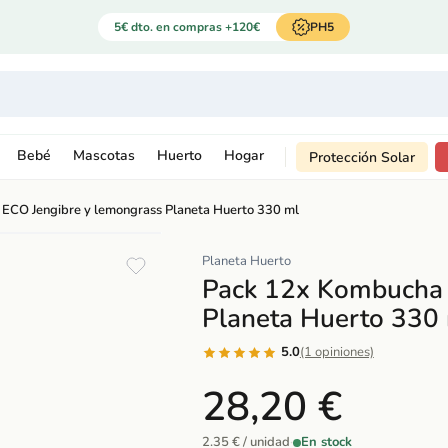
5€ dto. en compras +120€
PH5
Bebé
Mascotas
Huerto
Hogar
Protección Solar
ECO Jengibre y lemongrass Planeta Huerto 330 ml
Planeta Huerto
Pack 12x Kombucha 
Planeta Huerto 330
5.0
(1 opiniones)
28,20 €
2.35 € / unidad
·
En stock