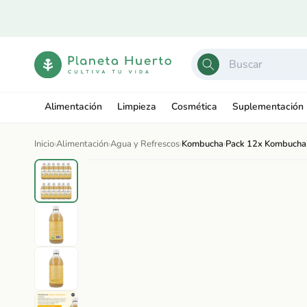
Ir
directamente
al contenido
Alimentación
Limpieza
Cosmética
Suplementación
Inicio
›
Alimentación
›
Agua y Refrescos
›
Kombucha
›
Pack 12x Kombucha 
Ir
directamente
Abrir
a la
elemento
información
multimedia
del producto
1
en
una
ventana
modal