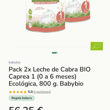
Abrir
elemento
multimedia
babybio
1
Pack 2x Leche de Cabra BIO
en
Caprea 1 (0 a 6 meses)
una
Ecológica, 800 g. Babybio
ventana
modal
5.0
(3 opiniones)
Regalo babero