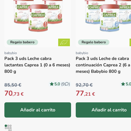
Regalo babero
Regalo babero
babybio
babybio
Proveedor:
Proveedor:
Pack 3 uds Leche cabra
Pack 3 uds Leche de cabra
lactantes Caprea 1 (0 a 6 meses)
continuación Caprea 2 (6 a
800 g
meses) Babybio 800 g
5.0
5.
(9
)
85,50 €
92,70 €
70
77
,73 €
,21 €
Añadir al carrito
Añadir al carrito