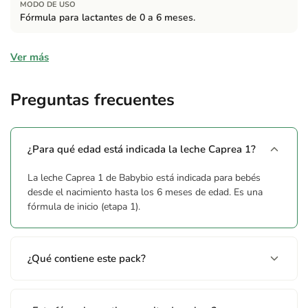
MODO DE USO
Fórmula para lactantes de 0 a 6 meses.
Alérgenos
Ver más
Contiene:
Contiene leche de cabra (alérgeno: leche).
Preguntas frecuentes
¿Para qué edad está indicada la leche Caprea 1?
La leche Caprea 1 de Babybio está indicada para bebés
desde el nacimiento hasta los 6 meses de edad. Es una
fórmula de inicio (etapa 1).
¿Qué contiene este pack?