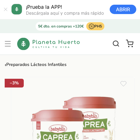
Ir
directamente
¡Prueba la APP!
ABRIR
al contenido
Descárgala aquí y compra más rápido
5€ dto. en compras +120€
PH5
Carrito
‹
Preparados Lácteos Infantiles
Ir
directamente
a la
−3%
información
del producto