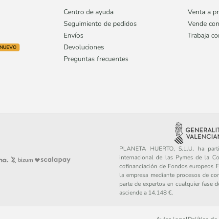
Centro de ayuda
Venta a pr
Seguimiento de pedidos
Vende con
Envíos
Trabaja c
Devoluciones
NUEVO
Preguntas frecuentes
PLANETA HUERTO, S.L.U. ha partic
internacional de las Pymes de la C
cofinanciación de Fondos europeos FE
la empresa mediante procesos de con
parte de expertos en cualquier fase 
asciende a 14.148 €.