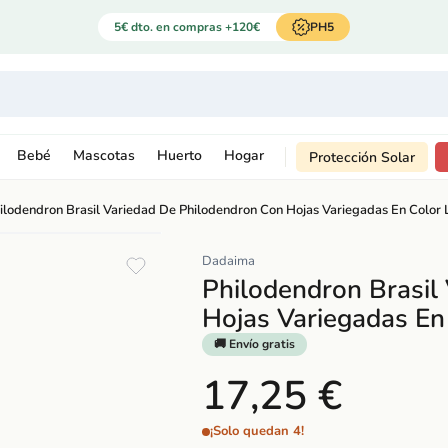
5€ dto. en compras +120€
PH5
Bebé
Mascotas
Huerto
Hogar
Protección Solar
ilodendron Brasil Variedad De Philodendron Con Hojas Variegadas En Color 
Dadaima
Philodendron Brasil
Hojas Variegadas En
🚚 Envío gratis
17,25 €
¡Solo quedan 4!