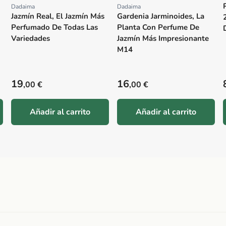
Dadaima
Dadaima
Proveedor:
Proveedor:
Jazmín Real, El Jazmín Más
Gardenia Jarminoides, La
Perfumado De Todas Las
Planta Con Perfume De
Variedades
Jazmín Más Impresionante
M14
Precio habitual
Precio habitual
19
16
,00 €
,00 €
Añadir al carrito
Añadir al carrito