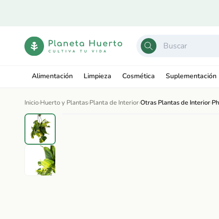
Ir
directamente
al contenido
Alimentación
Limpieza
Cosmética
Suplementación
Inicio
›
Huerto y Plantas
›
Planta de Interior
›
Otras Plantas de Interior
›
Ph
Ir
directamente
Abrir
a la
elemento
información
multimedia
del producto
1
en
una
ventana
modal