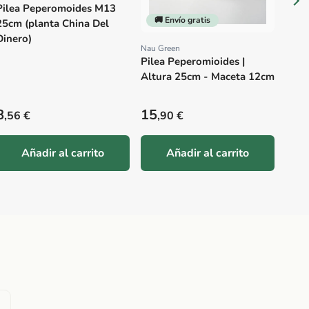
Pilea Peperomoides M13
🚚 Envío gratis
25cm (planta China Del
Dinero)
Nau Green
Proveedor:
Pilea Peperomioides |
Altura 25cm - Maceta 12cm
Precio habitual
Precio habitual
Prec
8
15
0
,56 €
,90 €
,0
Añadir al carrito
Añadir al carrito
Tem