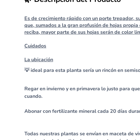
Es de crecimiento rápido con un porte trepador, s
que, sumados a la gran profusión de hojas propia 
reciba, mayor parte de sus hojas serán de color li
Cuidados
La ubicación
💡 ideal para esta planta sería un rincón en semis
Regar en invierno y en primavera lo justo para qu
cuando.
Abonar con fertilizante mineral cada 20 días dura
Todas nuestras plantas se envían en maceta de vi