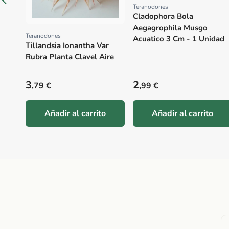
Teranodones
Proveedor:
Cladophora Bola
Aegagrophila Musgo
Teranodones
Proveedor:
Acuatico 3 Cm - 1 Unidad
Tillandsia Ionantha Var
Rubra Planta Clavel Aire
Precio habitual
Precio habitual
3
2
,79 €
,99 €
Añadir al carrito
Añadir al carrito