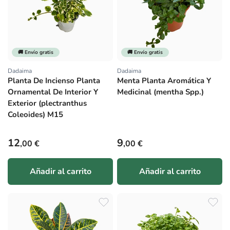
🚚 Envío gratis
🚚 Envío gratis
Dadaima
Dadaima
Proveedor:
Proveedor:
Planta De Incienso Planta
Menta Planta Aromática Y
Ornamental De Interior Y
Medicinal (mentha Spp.)
Exterior (plectranthus
Coleoides) M15
Precio habitual
Precio habitual
12
9
,00 €
,00 €
Añadir al carrito
Añadir al carrito