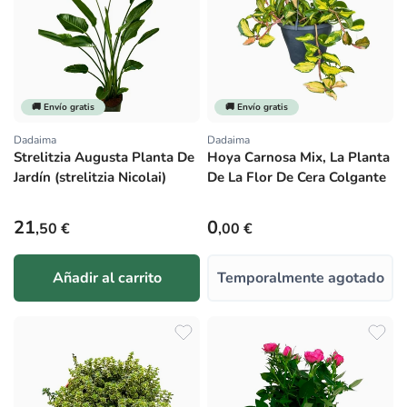
🚚 Envío gratis
🚚 Envío gratis
Dadaima
Dadaima
Proveedor:
Proveedor:
Strelitzia Augusta Planta De
Hoya Carnosa Mix, La Planta
Jardín (strelitzia Nicolai)
De La Flor De Cera Colgante
Precio habitual
Precio habitual
21
0
,50 €
,00 €
Añadir al carrito
Temporalmente agotado