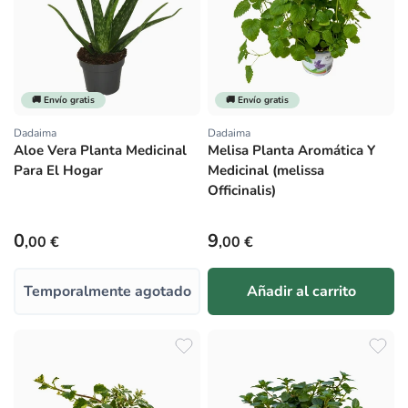
🚚 Envío gratis
🚚 Envío gratis
Dadaima
Dadaima
Proveedor:
Proveedor:
Aloe Vera Planta Medicinal
Melisa Planta Aromática Y
Para El Hogar
Medicinal (melissa
Officinalis)
Precio habitual
Precio habitual
0
9
,00 €
,00 €
Temporalmente agotado
Añadir al carrito