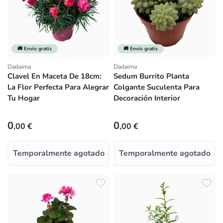
🚚 Envío gratis
🚚 Envío gratis
Dadaima
Dadaima
Proveedor:
Proveedor:
Clavel En Maceta De 18cm:
Sedum Burrito Planta
La Flor Perfecta Para Alegrar
Colgante Suculenta Para
Tu Hogar
Decoración Interior
Precio habitual
Precio habitual
0
0
,00 €
,00 €
Temporalmente agotado
Temporalmente agotado