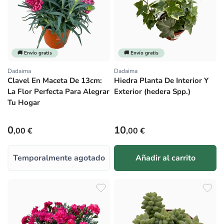
🚚 Envío gratis
🚚 Envío gratis
Dadaima
Dadaima
Proveedor:
Proveedor:
Clavel En Maceta De 13cm:
Hiedra Planta De Interior Y
La Flor Perfecta Para Alegrar
Exterior (hedera Spp.)
Tu Hogar
Precio habitual
Precio habitual
0
10
,00 €
,00 €
Temporalmente agotado
Añadir al carrito