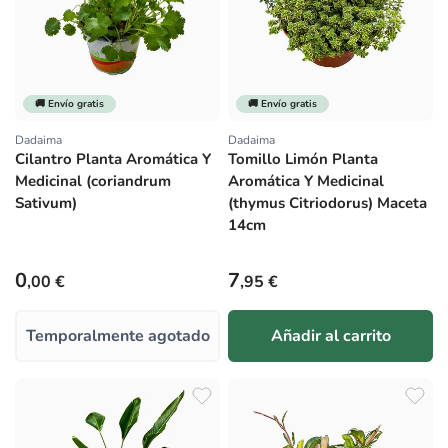
🚚 Envío gratis
🚚 Envío gratis
Dadaima
Dadaima
Proveedor:
Proveedor:
Cilantro Planta Aromática Y
Tomillo Limón Planta
Medicinal (coriandrum
Aromática Y Medicinal
Sativum)
(thymus Citriodorus) Maceta
14cm
Precio habitual
Precio habitual
0
7
,00 €
,95 €
Temporalmente agotado
Añadir al carrito