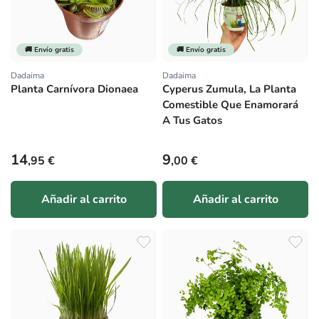
🚚 Envío gratis
🚚 Envío gratis
Dadaima
Dadaima
Proveedor:
Proveedor:
Planta Carnívora Dionaea
Cyperus Zumula, La Planta
Comestible Que Enamorará
A Tus Gatos
Precio habitual
Precio habitual
14
9
,95 €
,00 €
Añadir al carrito
Añadir al carrito