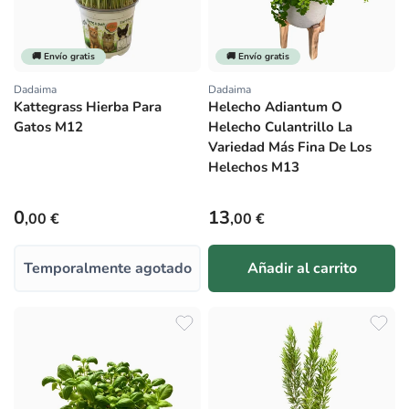
🚚 Envío gratis
🚚 Envío gratis
Dadaima
Dadaima
Proveedor:
Proveedor:
Kattegrass Hierba Para
Helecho Adiantum O
Gatos M12
Helecho Culantrillo La
Variedad Más Fina De Los
Helechos M13
Precio habitual
Precio habitual
0
13
,00 €
,00 €
Temporalmente agotado
Añadir al carrito