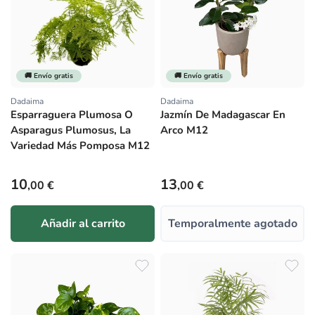
🚚 Envío gratis
🚚 Envío gratis
Dadaima
Dadaima
Proveedor:
Proveedor:
Esparraguera Plumosa O
Jazmín De Madagascar En
Asparagus Plumosus, La
Arco M12
Variedad Más Pomposa M12
Precio habitual
Precio habitual
10
13
,00 €
,00 €
Añadir al carrito
Temporalmente agotado