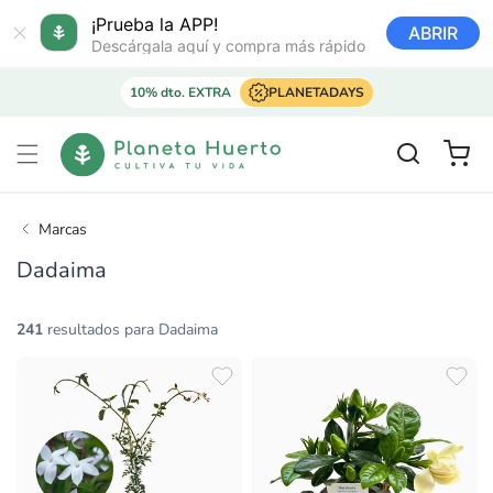
Ir
directamente
¡Prueba la APP!
ABRIR
al contenido
Descárgala aquí y compra más rápido
10% dto. EXTRA
PLANETADAYS
Carrito
Marcas
Dadaima
241
resultados para Dadaima