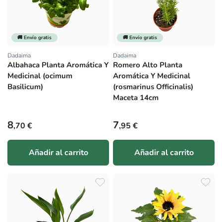
🚚 Envío gratis
🚚 Envío gratis
Dadaima
Dadaima
Proveedor:
Proveedor:
Albahaca Planta Aromática Y
Romero Alto Planta
Medicinal (ocimum
Aromática Y Medicinal
Basilicum)
(rosmarinus Officinalis)
Maceta 14cm
Precio habitual
Precio habitual
8
7
,70 €
,95 €
Añadir al carrito
Añadir al carrito