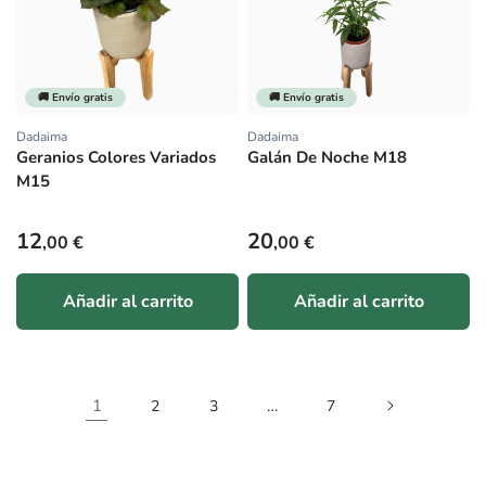
🚚 Envío gratis
🚚 Envío gratis
Dadaima
Dadaima
Proveedor:
Proveedor:
Geranios Colores Variados
Galán De Noche M18
M15
Precio habitual
Precio habitual
12
20
,00 €
,00 €
Añadir al carrito
Añadir al carrito
1
…
2
3
7