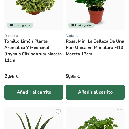
🚚 Envío gratis
🚚 Envío gratis
Dadaima
Dadaima
Proveedor:
Proveedor:
Tomillo Limón Planta
Rosal Mini La Belleza De Una
Aromática Y Medicinal
Flor Única En Miniatura M13
(thymus Citriodorus) Maceta
Maceta 13cm
11cm
Precio habitual
Precio habitual
6
9
,95 €
,95 €
Añadir al carrito
Añadir al carrito