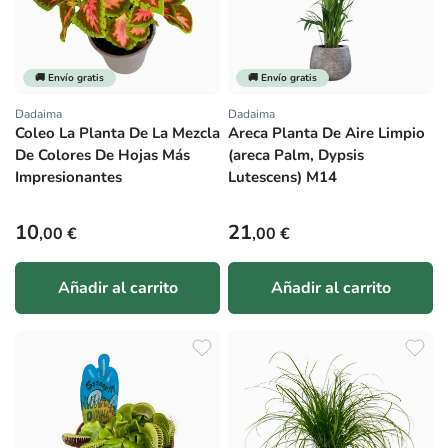
🚚 Envío gratis
🚚 Envío gratis
Dadaima
Dadaima
Proveedor:
Proveedor:
Coleo La Planta De La Mezcla
Areca Planta De Aire Limpio
De Colores De Hojas Más
(areca Palm, Dypsis
Impresionantes
Lutescens) M14
Precio habitual
Precio habitual
10
21
,00 €
,00 €
Añadir al carrito
Añadir al carrito