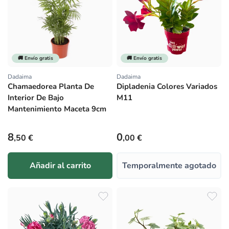
🚚 Envío gratis
🚚 Envío gratis
Dadaima
Dadaima
Proveedor:
Proveedor:
Chamaedorea Planta De
Dipladenia Colores Variados
Interior De Bajo
M11
Mantenimiento Maceta 9cm
Precio habitual
Precio habitual
8
0
,50 €
,00 €
Añadir al carrito
Temporalmente agotado