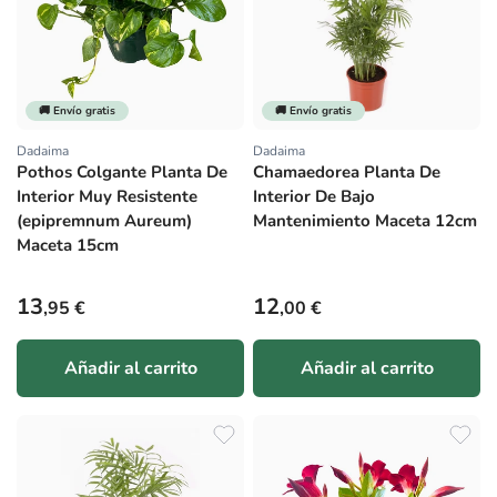
🚚 Envío gratis
🚚 Envío gratis
Dadaima
Dadaima
Proveedor:
Proveedor:
Pothos Colgante Planta De
Chamaedorea Planta De
Interior Muy Resistente
Interior De Bajo
(epipremnum Aureum)
Mantenimiento Maceta 12cm
Maceta 15cm
Precio habitual
Precio habitual
13
12
,95 €
,00 €
Añadir al carrito
Añadir al carrito