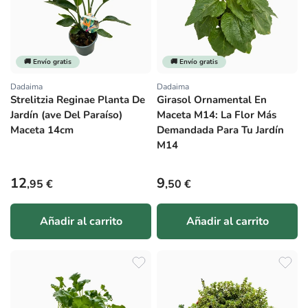
🚚 Envío gratis
🚚 Envío gratis
Dadaima
Dadaima
Proveedor:
Proveedor:
Strelitzia Reginae Planta De
Girasol Ornamental En
Jardín (ave Del Paraíso)
Maceta M14: La Flor Más
Maceta 14cm
Demandada Para Tu Jardín
M14
Precio habitual
Precio habitual
12
9
,95 €
,50 €
Añadir al carrito
Añadir al carrito