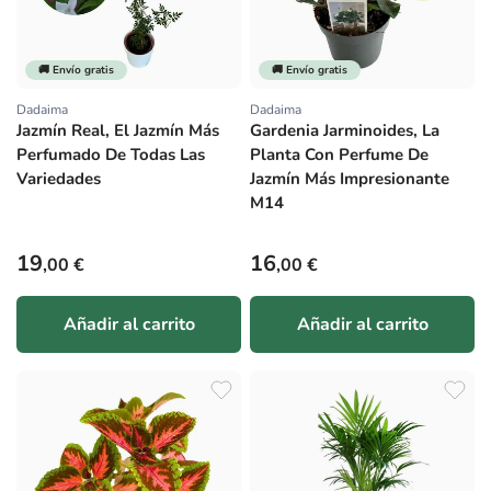
🚚 Envío gratis
🚚 Envío gratis
Dadaima
Dadaima
Proveedor:
Proveedor:
Jazmín Real, El Jazmín Más
Gardenia Jarminoides, La
Perfumado De Todas Las
Planta Con Perfume De
Variedades
Jazmín Más Impresionante
M14
Precio habitual
Precio habitual
19
16
,00 €
,00 €
Añadir al carrito
Añadir al carrito