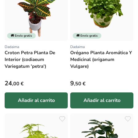
🚚 Envío gratis
🚚 Envío gratis
Dadaima
Dadaima
Proveedor:
Proveedor:
Croton Petra Planta De
Orégano Planta Aromática Y
Interior (codiaeum
Medicinal (origanum
Variegatum 'petra')
Vulgare)
Precio habitual
Precio habitual
24
9
,00 €
,50 €
Añadir al carrito
Añadir al carrito