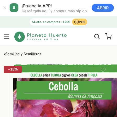
Ir
directamente
¡Prueba la APP!
ABRIR
al contenido
Descárgala aquí y compra más rápido
5€ dto. en compras +120€
PH5
Carrito
‹
Semillas y Semilleros
Ir
directamente
a la
−15%
información
del producto