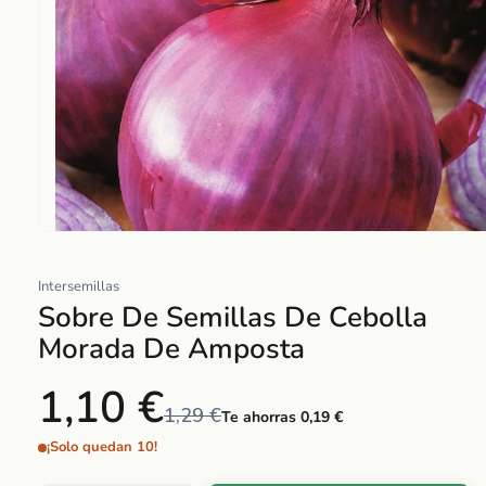
Abrir
elemento
Intersemillas
multimedia
Sobre De Semillas De Cebolla
1
en
Morada De Amposta
una
ventana
1,10 €
modal
1,29 €
Te ahorras 0,19 €
¡Solo quedan 10!