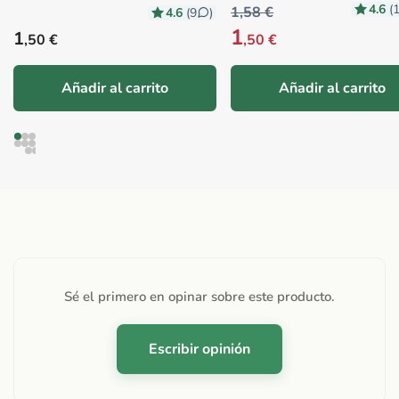
4.6
(
1,58 €
4.6
(9
)
1
Precio habitual
1
,50 €
,50 €
Añadir al carrito
Añadir al carrito
Sé el primero en opinar sobre este producto.
Escribir opinión