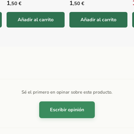
Precio habitual
Precio habitual
1
1
,50 €
,50 €
Añadir al carrito
Añadir al carrito
Sé el primero en opinar sobre este producto.
Escribir opinión