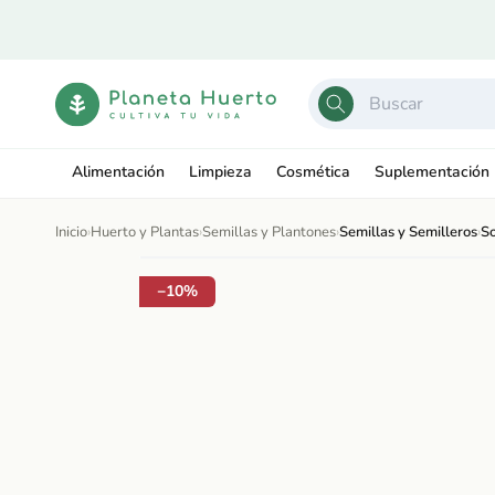
Ir
directamente
al contenido
Alimentación
Limpieza
Cosmética
Suplementación
Inicio
›
Huerto y Plantas
›
Semillas y Plantones
›
Semillas y Semilleros
›
So
Ir
directamente
Abrir
a la
−10%
elemento
información
multimedia
del producto
1
en
una
ventana
modal