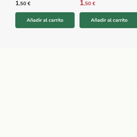
1
Precio habitual
1
,50 €
,50 €
Añadir al carrito
Añadir al carrito