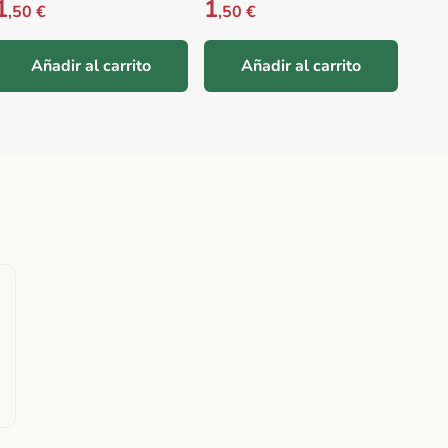
1
1
Prec
1
,50 €
,50 €
,5
Añadir al carrito
Añadir al carrito