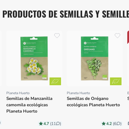
 PRODUCTOS DE SEMILLAS Y SEMILL
Planeta Huerto
Planeta Huerto
B
Proveedor:
Proveedor:
Semillas de Manzanilla
Semillas de Orégano
camomila ecológicas
ecológicas Planeta Huerto
Planeta Huerto
)
4.7
4.2
(11
)
(6
)