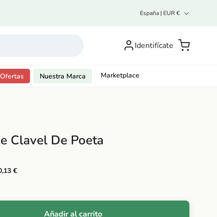
P
España | EUR €
a
í
Inicia
s
sesión o
Carrito
Identifícate
/
regístrate
r
e
g
Marketplace
Ofertas
Nuestra Marca
i
ó
n
e Clavel De Poeta
0,13 €
Añadir al carrito