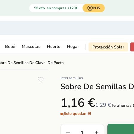
5€ dto. en compras +120€
PH5
Bebé
Mascotas
Huerto
Hogar
Protección Solar
bre De Semillas De Clavel De Poeta
Intersemillas
Sobre De Semillas D
1,16 €
1,29 €
Te ahorras 
¡Solo quedan 9!