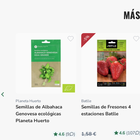
MÁS
-5%
Planeta Huerto
Batlle
Proveedor:
Proveedor:
Semillas de Albahaca
Semillas de Fresones 4
Genovesa ecológicas
estaciones Batlle
Planeta Huerto
4.6
(107
1,58 €
4.6
(9
)