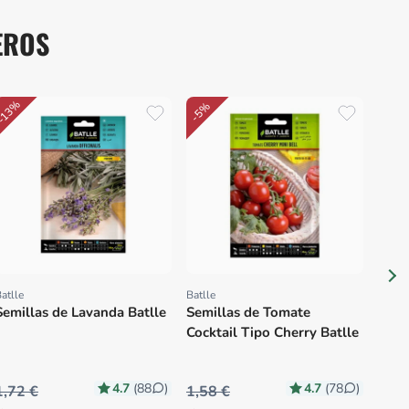
EROS
-13%
-5%
Plane
Prov
Semi
Nant
Huer
atlle
Batlle
Proveedor:
Proveedor:
Semillas de Lavanda Batlle
Semillas de Tomate
Cocktail Tipo Cherry Batlle
4.7
4.7
(88
)
(78
)
1,72 €
1,58 €