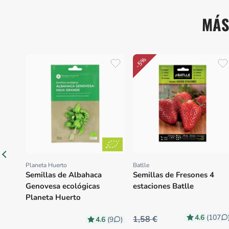
MÁS
-5%
Planeta Huerto
Batlle
Proveedor:
Proveedor:
Semillas de Albahaca
Semillas de Fresones 4
Genovesa ecológicas
estaciones Batlle
Planeta Huerto
4.6
(107
1,58 €
4.6
(9
)