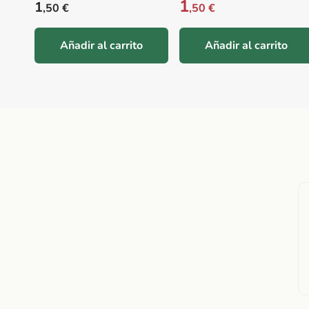
1
Precio habitual
1
,50 €
,50 €
Añadir al carrito
Añadir al carrito