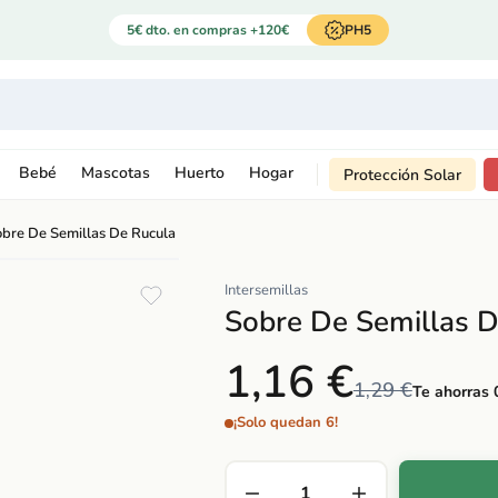
5€ dto. en compras +120€
PH5
Bebé
Mascotas
Huerto
Hogar
Protección Solar
bre De Semillas De Rucula
Intersemillas
Sobre De Semillas 
1,16 €
1,29 €
Te ahorras 
¡Solo quedan 6!