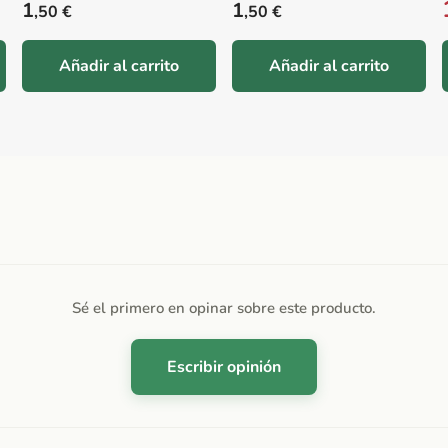
Precio habitual
Precio habitual
1
1
,50 €
,50 €
Añadir al carrito
Añadir al carrito
Sé el primero en opinar sobre este producto.
Escribir opinión