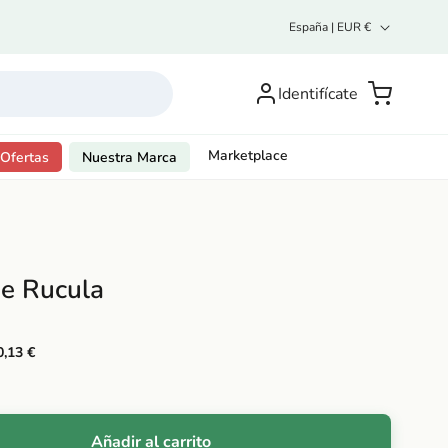
P
España | EUR €
a
í
Inicia
s
sesión o
Carrito
Identifícate
/
regístrate
r
e
g
Marketplace
Ofertas
Nuestra Marca
i
ó
n
De Rucula
0,13 €
Añadir al carrito