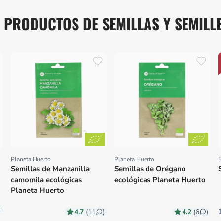
 PRODUCTOS DE SEMILLAS Y SEMILL
Planeta Huerto
Planeta Huerto
B
Proveedor:
Proveedor:
Semillas de Manzanilla
Semillas de Orégano
camomila ecológicas
ecológicas Planeta Huerto
Planeta Huerto
)
4.7
4.2
(11
)
(6
)