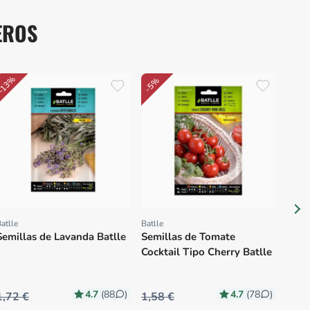
EROS
-13%
-5%
Plane
Prov
Semi
Nant
Huer
atlle
Batlle
Proveedor:
Proveedor:
Semillas de Lavanda Batlle
Semillas de Tomate
Cocktail Tipo Cherry Batlle
4.7
4.7
(88
)
(78
)
1,72 €
1,58 €