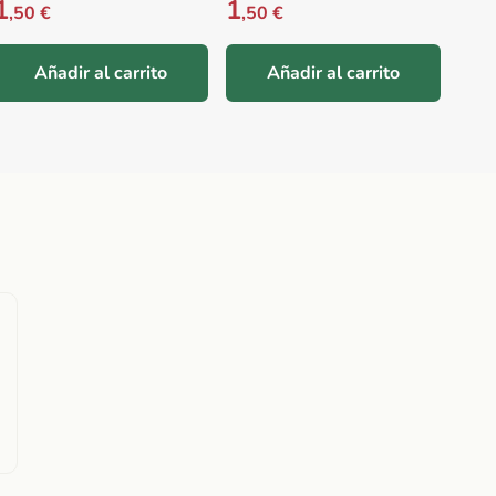
1
1
Prec
1
,50 €
,50 €
,5
Añadir al carrito
Añadir al carrito