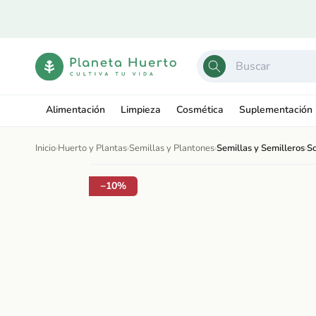
Ir
directamente
al contenido
Alimentación
Limpieza
Cosmética
Suplementación
Inicio
›
Huerto y Plantas
›
Semillas y Plantones
›
Semillas y Semilleros
›
So
Ir
directamente
Abrir
a la
−10%
elemento
información
multimedia
del producto
1
en
una
ventana
modal