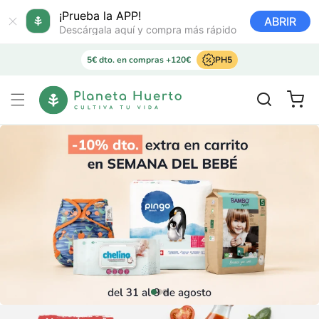
Ir
directamente
¡Prueba la APP!
ABRIR
al contenido
Descárgala aquí y compra más rápido
5€ dto. en compras +120€
PH5
Carrito