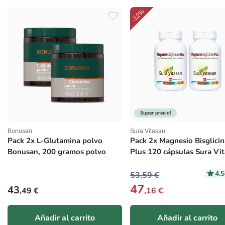
-12%
Super precio!
Bonusan
Sura Vitasan
Proveedor:
Proveedor:
Pack 2x L-Glutamina polvo
Pack 2x Magnesio Bisglici
Bonusan, 200 gramos polvo
Plus 120 cápsulas Sura Vi
4.
53,59 €
47
Precio habitual
43
,49 €
,16 €
Añadir al carrito
Añadir al carrito