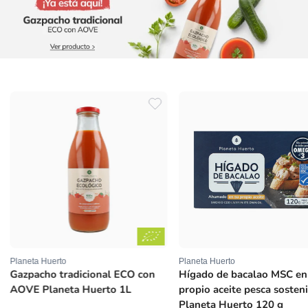
Planeta Huerto
Proveedor:
Kombucha ECO Frutos roj
Planeta Huerto 330 ml
Planeta Huerto
Proveedor:
Hígado de bacalao MSC en su
propio aceite pesca sostenible
Planeta Huerto 120 g