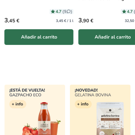
4.7
4.6
(27
)
Precio habitual
Precio habitual
3
2
,90 €
,50 €
32,50 € / 1 kg
7,5
Añadir al carrito
Añadir al carrito