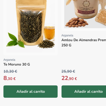
Vegano Sin Azúcares Añad
Arganela
Proveedor:
Amlou De Almendras Premium
250 G
25,90 €
22
Precio habitual
12
,90 €
,50 €
Añadir al carrito
Añadir al carrito