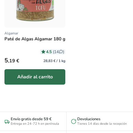
Algamar
Proveedor:
Paté de Algas Algamar 180 g
4.5
(14
)
Precio habitual
5
,19 €
28,83 € / 1 kg
Añadir al carrito
Envío gratis desde 59 €
Devoluciones
Entrega en 24-72 h en península
Tienes 14 días desde la recepción