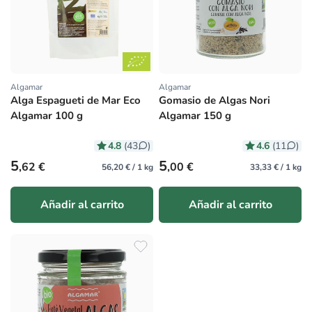
Algamar
Algamar
Proveedor:
Proveedor:
Alga Espagueti de Mar Eco
Gomasio de Algas Nori
Algamar 100 g
Algamar 150 g
4.8
4.6
(43
)
(11
)
Precio habitual
Precio habitual
5
5
,62 €
,00 €
56,20 € / 1 kg
33,33 € / 1 kg
Añadir al carrito
Añadir al carrito