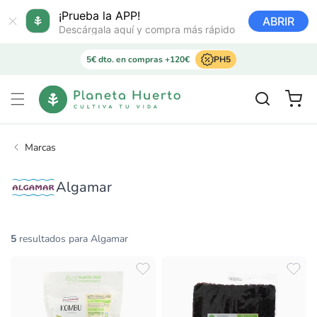
Ir
directamente
¡Prueba la APP!
ABRIR
al contenido
Descárgala aquí y compra más rápido
5€ dto. en compras +120€
PH5
Carrito
Marcas
Algamar
5
resultados para Algamar