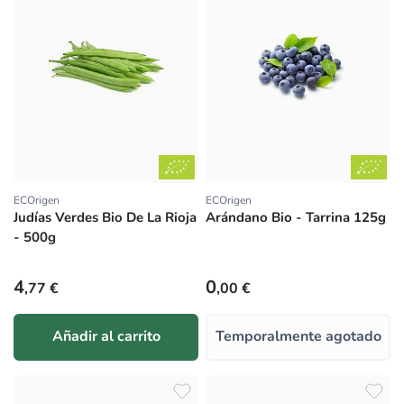
ECOrigen
ECOrigen
Proveedor:
Proveedor:
Judías Verdes Bio De La Rioja
Arándano Bio - Tarrina 125g
- 500g
Precio habitual
Precio habitual
4
0
,77 €
,00 €
Añadir al carrito
Temporalmente agotado