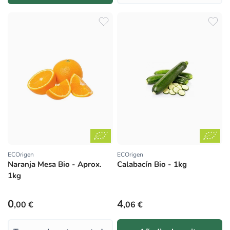
ECOrigen
ECOrigen
Proveedor:
Proveedor:
Naranja Mesa Bio - Aprox.
Calabacín Bio - 1kg
1kg
Precio habitual
Precio habitual
0
4
,00 €
,06 €