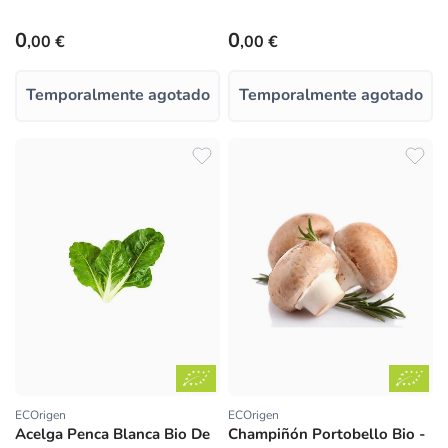
Precio habitual
Precio habitual
0
0
,00 €
,00 €
Temporalmente agotado
Temporalmente agotado
ECOrigen
ECOrigen
Proveedor:
Proveedor:
Acelga Penca Blanca Bio De
Champiñón Portobello Bio -