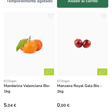
Temporalmente agotado
Añadir al carrito
ECOrigen
ECOrigen
Proveedor:
Proveedor:
Mandarina Valenciana Bio-
Manzana Royal Gala Bio -
1kg
1kg
Precio habitual
Precio habitual
5
0
,04 €
,00 €