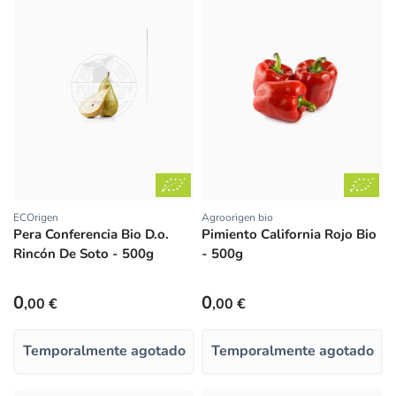
ECOrigen
Agroorigen bio
Proveedor:
Proveedor:
Pera Conferencia Bio D.o.
Pimiento California Rojo Bio
Rincón De Soto - 500g
- 500g
Precio habitual
Precio habitual
0
0
,00 €
,00 €
Temporalmente agotado
Temporalmente agotado