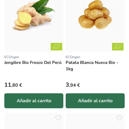
ECOrigen
ECOrigen
Proveedor:
Proveedor:
Jengibre Bio Fresco Del Perú
Patata Blanca Nueva Bio -
1kg
Precio habitual
Precio habitual
11
3
,80 €
,94 €
Añadir al carrito
Añadir al carrito