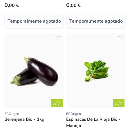
Precio habitual
Precio habitual
0
0
,00 €
,00 €
Temporalmente agotado
Temporalmente agotado
ECOrigen
ECOrigen
Proveedor:
Proveedor:
Berenjena Bio - 1kg
Espinacas De La Rioja Bio -
Manojo