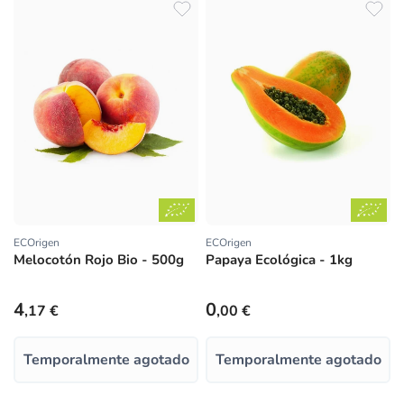
ECOrigen
ECOrigen
Proveedor:
Proveedor:
Melocotón Rojo Bio - 500g
Papaya Ecológica - 1kg
Precio habitual
Precio habitual
4
0
,17 €
,00 €
Temporalmente agotado
Temporalmente agotado