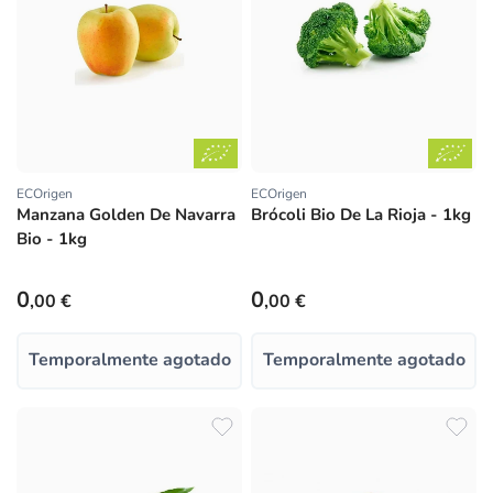
ECOrigen
ECOrigen
Proveedor:
Proveedor:
Manzana Golden De Navarra
Brócoli Bio De La Rioja - 1kg
Bio - 1kg
Precio habitual
Precio habitual
0
0
,00 €
,00 €
Temporalmente agotado
Temporalmente agotado