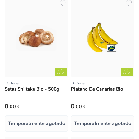
ECOrigen
ECOrigen
Proveedor:
Proveedor:
Setas Shiitake Bio - 500g
Plátano De Canarias Bio
Precio habitual
Precio habitual
0
0
,00 €
,00 €
Temporalmente agotado
Temporalmente agotado