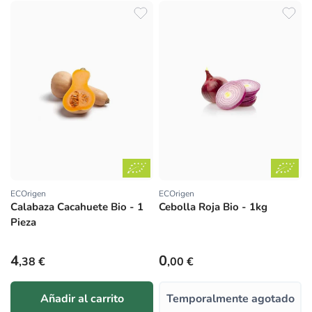
ECOrigen
ECOrigen
Proveedor:
Proveedor:
Calabaza Cacahuete Bio - 1
Cebolla Roja Bio - 1kg
Pieza
Precio habitual
Precio habitual
4
0
,38 €
,00 €
Añadir al carrito
Temporalmente agotado