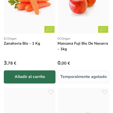
ECOrigen
ECOrigen
Proveedor:
Proveedor:
Zanahoria Bio - 1 Kg
Manzana Fuji Bio De Navarra
- 1kg
Precio habitual
Precio habitual
3
0
,78 €
,00 €
Añadir al carrito
Temporalmente agotado