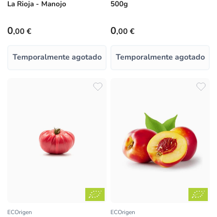
La Rioja - Manojo
500g
Precio habitual
Precio habitual
0
0
,00 €
,00 €
Temporalmente agotado
Temporalmente agotado
ECOrigen
ECOrigen
Proveedor:
Proveedor: