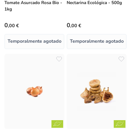
Tomate Asurcado Rosa Bio -
Nectarina Ecológica - 500g
1kg
Precio habitual
Precio habitual
0
0
,00 €
,00 €
Temporalmente agotado
Temporalmente agotado