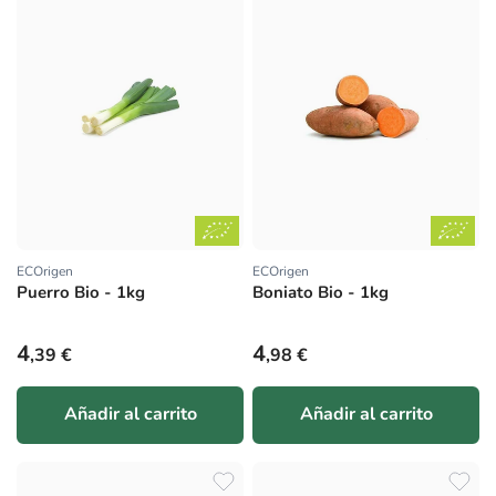
ECOrigen
ECOrigen
Proveedor:
Proveedor:
Puerro Bio - 1kg
Boniato Bio - 1kg
Precio habitual
Precio habitual
4
4
,39 €
,98 €
Añadir al carrito
Añadir al carrito