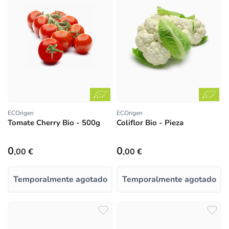
ECOrigen
ECOrigen
Proveedor:
Proveedor:
Tomate Cherry Bio - 500g
Coliflor Bio - Pieza
Precio habitual
Precio habitual
0
0
,00 €
,00 €
Temporalmente agotado
Temporalmente agotado