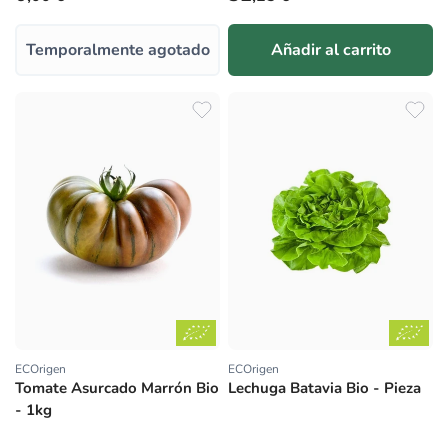
Temporalmente agotado
Añadir al carrito
ECOrigen
ECOrigen
Proveedor:
Proveedor:
Tomate Asurcado Marrón Bio
Lechuga Batavia Bio - Pieza
- 1kg