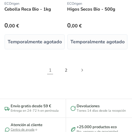
ECOrigen
ECOrigen
Proveedor:
Proveedor:
Cebolla Reca Bio - 1kg
Higos Secos Bio - 500g
Precio habitual
Precio habitual
0
0
,00 €
,00 €
Temporalmente agotado
Temporalmente agotado
1
2
Envío gratis desde 59 €
Devoluciones
Entrega en 24-72 h en península
Tienes 14 días desde la recepción
Atención al cliente
+25.000 productos eco
Centro de ayuda
o
Bio, vegano y de proximidad