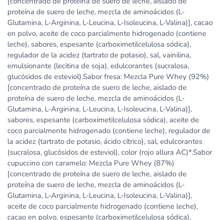
[concentrado de proteína de suero de leche, aislado de
proteína de suero de leche, mezcla de aminoácidos (L-
Glutamina, L-Arginina, L-Leucina, L-Isoleucina, L-Valina)], cacao
en polvo, aceite de coco parcialmente hidrogenado (contiene
leche), sabores, espesante (carboximetilcelulosa sódica),
regulador de la acidez (tartrato de potasio), sal, vainilina,
emulsionante (lecitina de soja), edulcorantes (sucralosa,
glucósidos de esteviol).Sabor fresa: Mezcla Pure Whey (92%)
[concentrado de proteína de suero de leche, aislado de
proteína de suero de leche, mezcla de aminoácidos (L-
Glutamina, L-Arginina, L-Leucina, L-Isoleucina, L-Valina)],
sabores, espesante (carboximetilcelulosa sódica), aceite de
coco parcialmente hidrogenado (contiene leche), regulador de
la acidez (tartrato de potasio, ácido cítrico), sal, edulcorantes
(sucralosa, glucósidos de esteviol), color (rojo allura AC)*.Sabor
cupuccino con caramelo: Mezcla Pure Whey (87%)
[concentrado de proteína de suero de leche, aislado de
proteína de suero de leche, mezcla de aminoácidos (L-
Glutamina, L-Arginina, L-Leucina, L-Isoleucina, L-Valina)],
aceite de coco parcialmente hidrogenado (contiene leche),
cacao en polvo, espesante (carboximetilcelulosa sódica),