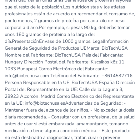
intensidad tienen unas unas demandas de proteína mayores
que el resto de la población.Los nutricionistas y los atletas
profesionales están de acuerdo en recomendar el consumo de,
por lo menos, 2 gramos de proteína por cada kilo de peso
corporal a diario.Por ejemplo, si pesas 90 kg, deberías tomar
unos 180 gramos de proteína a lo largo del
día.PresentaciónEnvase de 1000 gramos. LegalInformación
General de Seguridad de Productos UEMarca: BioTechUSA
Nombre del Fabricante: BioTechUSA País del Fabricante:
Hungary Dirección Postal del Fabricante: Kiscsikós köz 11,
1033 Budapest Correo Electrónico del Fabricante:
info@biotechusa.com Teléfono del Fabricante: +3614532716
Persona Responsable en la UE: BioTechUSA España Dirección
Postal del Representante en la UE: Calle de la Laguna 3,
28923 Alcorcón, Madrid Correo Electrónico del Representante
en la UE: info@biotechusa.esAdvertencias de Seguridad: -
Mantener fuera del alcance de los niños. - No exceder la dosis
diaria recomendada. - Consultar con un profesional de la salud
antes de usar si está embarazada, amamantando, tomando
medicación o tiene alguna condición médica. - Este producto
no está destinado a diagnosticar, tratar, curar o prevenir