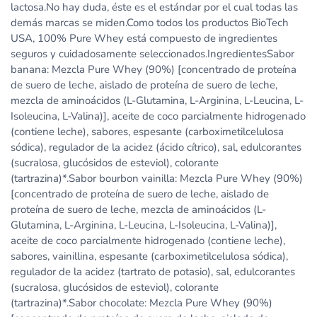
lactosa.No hay duda, éste es el estándar por el cual todas las
demás marcas se miden.Como todos los productos BioTech
USA, 100% Pure Whey está compuesto de ingredientes
seguros y cuidadosamente seleccionados.IngredientesSabor
banana: Mezcla Pure Whey (90%) [concentrado de proteína
de suero de leche, aislado de proteína de suero de leche,
mezcla de aminoácidos (L-Glutamina, L-Arginina, L-Leucina, L-
Isoleucina, L-Valina)], aceite de coco parcialmente hidrogenado
(contiene leche), sabores, espesante (carboximetilcelulosa
sódica), regulador de la acidez (ácido cítrico), sal, edulcorantes
(sucralosa, glucósidos de esteviol), colorante
(tartrazina)*.Sabor bourbon vainilla: Mezcla Pure Whey (90%)
[concentrado de proteína de suero de leche, aislado de
proteína de suero de leche, mezcla de aminoácidos (L-
Glutamina, L-Arginina, L-Leucina, L-Isoleucina, L-Valina)],
aceite de coco parcialmente hidrogenado (contiene leche),
sabores, vainillina, espesante (carboximetilcelulosa sódica),
regulador de la acidez (tartrato de potasio), sal, edulcorantes
(sucralosa, glucósidos de esteviol), colorante
(tartrazina)*.Sabor chocolate: Mezcla Pure Whey (90%)