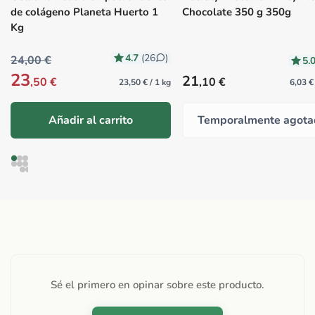
de colágeno Planeta Huerto 1
Chocolate 350 g 350g
Kg
4.7
(26
)
24,00 €
5.
23
Precio habitual
21
,50 €
,10 €
23,50 € / 1 kg
6,03 €
Añadir al carrito
Temporalmente agota
Sé el primero en opinar sobre este producto.