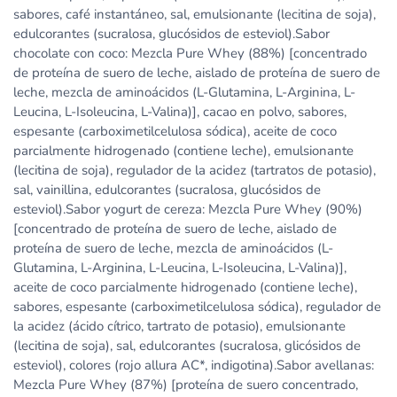
sabores, café instantáneo, sal, emulsionante (lecitina de soja),
edulcorantes (sucralosa, glucósidos de esteviol).Sabor
chocolate con coco: Mezcla Pure Whey (88%) [concentrado
de proteína de suero de leche, aislado de proteína de suero de
leche, mezcla de aminoácidos (L-Glutamina, L-Arginina, L-
Leucina, L-Isoleucina, L-Valina)], cacao en polvo, sabores,
espesante (carboximetilcelulosa sódica), aceite de coco
parcialmente hidrogenado (contiene leche), emulsionante
(lecitina de soja), regulador de la acidez (tartratos de potasio),
sal, vainillina, edulcorantes (sucralosa, glucósidos de
esteviol).Sabor yogurt de cereza: Mezcla Pure Whey (90%)
[concentrado de proteína de suero de leche, aislado de
proteína de suero de leche, mezcla de aminoácidos (L-
Glutamina, L-Arginina, L-Leucina, L-Isoleucina, L-Valina)],
aceite de coco parcialmente hidrogenado (contiene leche),
sabores, espesante (carboximetilcelulosa sódica), regulador de
la acidez (ácido cítrico, tartrato de potasio), emulsionante
(lecitina de soja), sal, edulcorantes (sucralosa, glicósidos de
esteviol), colores (rojo allura AC*, indigotina).Sabor avellanas:
Mezcla Pure Whey (87%) [proteína de suero concentrado,