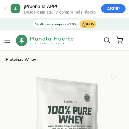
Ir
directamente
¡Prueba la APP!
ABRIR
al contenido
Descárgala aquí y compra más rápido
5€ dto. en compras +120€
PH5
Carrito
‹
Proteínas Whey
Ir
directamente
a la
información
del producto