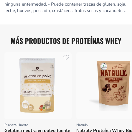
ninguna enfermedad. - Puede contener trazas de gluten, soja,
leche, huevos, pescado, crustáceos, frutos secos y cacahuetes.
MÁS PRODUCTOS DE PROTEÍNAS WHEY
Planeta Huerto
Natruly
Proveedor:
Proveedor:
Gelatina neutra en polvo fuente
Natruly Proteína Whey Bi