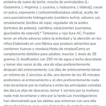
proteína de suero de leche, mezcla de aminoácidos (L-
Glutamina, L-Arginina, L-Leucina, L-Isoleucina, L-Valina)], cacao
en polvo, espesante ( carboximetilcelulosa sódica), aceite de
coco parcialmente hidrogenado (contiene leche), sabores, sal,
emulsionante (lecitina de soja), regulador de la acidez
(tartratos de potasio), vainillina, edulcorantes (sucralosa,
glucósidos de esteviol).* Tartrazina y rojo llura AC: Pueden
tener un efecto adverso sobre la actividad y la atención en los
niños.Elaborado en una fábrica que produce alimentos que
contienen huevos y mostaza.Modo de empleoComo un
complemento dietético para adultos, mezclar 1 dosis de 28
gramos (1 dosificador) con 250 ml de agua o leche desnatada
y tomar dos veces al día, una de ellas preferentemente
después del entrenamiento. Los días de entrenamiento tomar
un mínimo de 2 servicios al día, uno dentro de los 45 minutos
posteriores al entrenamiento y el otro preferentemente nada
más levantarse por la mañana o entre las principales comidas
del día.Los días de descanso, tomar 1 servicio por la mañana
nada más levantarse y otro por la tarde.Las investigaciones
han demostrado que los atletas que entrenan con una alta