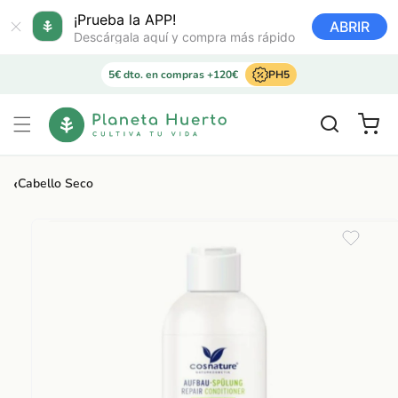
Ir
directamente
¡Prueba la APP!
ABRIR
al contenido
Descárgala aquí y compra más rápido
5€ dto. en compras +120€
PH5
Carrito
‹
Cabello Seco
Ir
directamente
a la
información
del producto