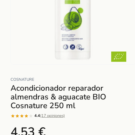
Abrir
elemento
COSNATURE
multimedia
Acondicionador reparador
1
en
almendras & aguacate BIO
una
Cosnature 250 ml
ventana
modal
4.4
(17 opiniones)
4,53 €