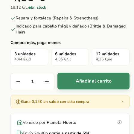
18,12 €/L
·
En stock
Repara y fortalece (Repairs & Strengthens)
Indicado para cabello frágil y dañado (Brittle & Damaged
Hair)
Compra más, paga menos
3 unidades
6 unidades
12 unidades
4,44 €
4,35 €
4,26 €
/ud
/ud
/ud
Añadir al carrito
Gana 0,14€ en saldo con esta compra
Vendido por
Planeta Huerto
Envío 24-48h
gratis a partir de 59€