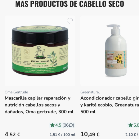
MÁS PRODUCTOS DE CABELLO SECO
Oma Gertrude
Greenatural
Proveedor:
Proveedor:
Mascarilla capilar reparación y
Acondicionador cabello gir
nutrición cabellos secos y
y karité ecobio, Greenatura
dañados, Oma gertrude, 300 ml
500 ml
4.5
5.
(86
)
Precio habitual
Precio habitual
4
10
,52 €
,49 €
1,51 € / 100 ml
2,10 € 