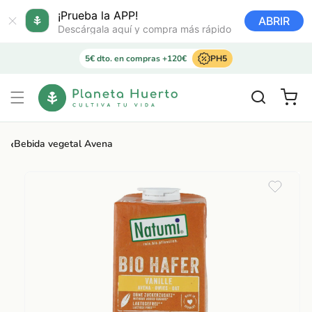
Ir
directamente
¡Prueba la APP!
ABRIR
al contenido
Descárgala aquí y compra más rápido
5€ dto. en compras +120€
PH5
Carrito
‹
Bebida vegetal Avena
Ir
directamente
a la
información
del producto