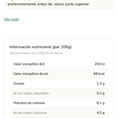
preferentemente antes de: véase parte superior.
Ingredientes
Ver más
Agua, AVENA integral fermentada (16%), aceite de girasol,
extracto de vainilla Bourbon, sal marina. De agricultura
ecológica. Desde Alemania.
Información nutricional (por 100g)
Alérgenos
Valores medios por 100g de producto
Contiene:
Contiene AVENA (gluten). Se elabora en una
Valor energético (kJ)
203 kJ
fábrica en la que también se procesa soja.
Valor energético (kcal)
48 kcal
Advertencias
Grasas
1,3 g
Contiene azúcares naturalmente presentes. Se elabora en una
de las cuales saturadas
0,2 g
fábrica en la que también se procesa soja.
Hidratos de carbono
8,1 g
de los cuales azúcares
4,0 g