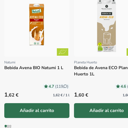
Natumi
Planeta Huerto
Proveedor:
Proveedor:
Bebida Avena BIO Natumi 1 L
Bebida de Avena ECO Plan
Huerto 1L
4.7
4.6
(119
)
Precio habitual
Precio habitual
1
1
,62 €
,60 €
1,62 € / 1 l
1,6
Añadir al carrito
Añadir al carrito