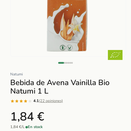
Abrir
elemento
multimedia
Natumi
1
Bebida de Avena Vainilla Bio
en
Natumi 1 L
una
ventana
4.1
(22 opiniones)
modal
1,84 €
1,84 €/L
·
En stock