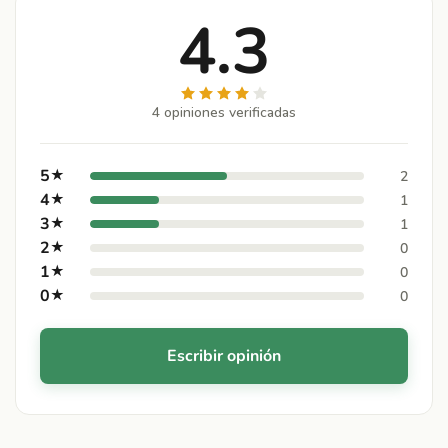
4.3
4 opiniones verificadas
5
★
2
4
★
1
3
★
1
2
★
0
1
★
0
0
★
0
Escribir opinión