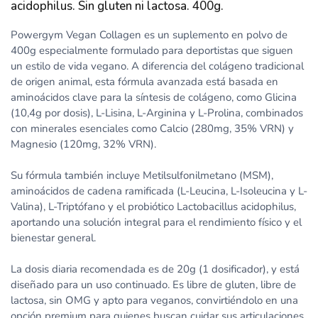
acidophilus. Sin gluten ni lactosa. 400g.
Powergym Vegan Collagen es un suplemento en polvo de
400g especialmente formulado para deportistas que siguen
un estilo de vida vegano. A diferencia del colágeno tradicional
de origen animal, esta fórmula avanzada está basada en
aminoácidos clave para la síntesis de colágeno, como Glicina
(10,4g por dosis), L-Lisina, L-Arginina y L-Prolina, combinados
con minerales esenciales como Calcio (280mg, 35% VRN) y
Magnesio (120mg, 32% VRN).
Su fórmula también incluye Metilsulfonilmetano (MSM),
aminoácidos de cadena ramificada (L-Leucina, L-Isoleucina y L-
Valina), L-Triptófano y el probiótico Lactobacillus acidophilus,
aportando una solución integral para el rendimiento físico y el
bienestar general.
La dosis diaria recomendada es de 20g (1 dosificador), y está
diseñado para un uso continuado. Es libre de gluten, libre de
lactosa, sin OMG y apto para veganos, convirtiéndolo en una
opción premium para quienes buscan cuidar sus articulaciones