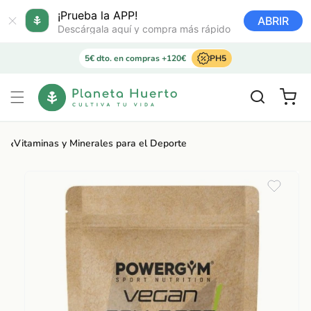
Ir
directamente
¡Prueba la APP!
ABRIR
al contenido
Descárgala aquí y compra más rápido
5€ dto. en compras +120€
PH5
Carrito
‹
Vitaminas y Minerales para el Deporte
Ir
directamente
a la
información
del producto