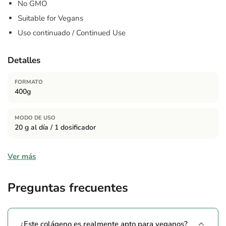
No GMO
Suitable for Vegans
Uso continuado / Continued Use
Detalles
FORMATO
400g
MODO DE USO
20 g al día / 1 dosificador
Ingredientes
Ver más
Glicina, Clorhidrato de L-Lisina, L-Arginina, L-Prolina,
Metilsulfonilmetano, Sales magnésicas de ácido cítrico
Preguntas frecuentes
(Magnesio), Carbonato de calcio (Calcio), Aroma, L-Leucina, L-
Isoleucina, L-Valina, Antiaglomerante (Dióxido de silicio), L-
Triptófano, Edulcorante (Sucralosa) y Lactobacillus acidophilus.
¿Este colágeno es realmente apto para veganos?