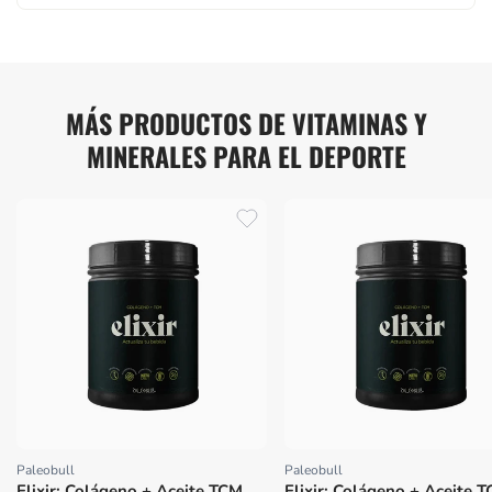
MÁS PRODUCTOS DE VITAMINAS Y
MINERALES PARA EL DEPORTE
Paleobull
Paleobull
Proveedor:
Proveedor:
Elixir: Colágeno + Aceite TCM,
Elixir: Colágeno + Aceite 