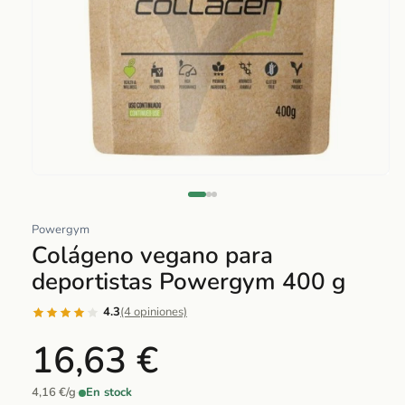
Abrir
elemento
multimedia
Powergym
1
Colágeno vegano para
en
deportistas Powergym 400 g
una
ventana
4.3
(4 opiniones)
modal
16,63 €
4,16 €/g
·
En stock