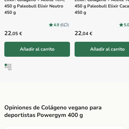
450 g Paleobull Elixir Neutro
450 g Paleobull Elixir Cac
450 g
450 g
4.9
5.
(6
)
Precio habitual
Precio habitual
22
22
,05 €
,04 €
Añadir al carrito
Añadir al carrito
Opiniones de Colágeno vegano para
deportistas Powergym 400 g