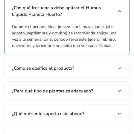
orgánico 9 %. Ácidos Húmicos 5 %. Ácidos Fúlvicos 5 %.
¿Con qué frecuencia debo aplicar el Humus
Líquido Planeta Huerto?
Composición
Durante el periodo ideal (marzo, abril, mayo, junio, julio,
ABONO ORGANO-MINERAL NPK 7-3-5. Nitrógeno (N) total
agosto, septiembre y octubre) se recomienda aplicar una
7%; orgánico 1%; ureico 2%; nítrico 2%; amoniacal 1%.
vez a la semana. En el periodo favorable (enero, febrero,
Pentóxido de Fósforo (P2O5) total 3% soluble en agua. Óxido
noviembre y diciembre) se aplica una vez cada 15 días.
de Potasio (K2O) total 5% soluble en agua. Carbono (C)
orgánico 9%. Ácidos Húmicos 5%. Ácidos Fúlvicos 5%.
¿Cómo se dosifica el producto?
Advertencias
Conservar en un lugar limpio, fresco (t°>5°C) y seco. Mantener
lejos de alimentos, bebidas y piensos. Mantener fuera del
¿Para qué tipo de plantas es adecuado?
alcance de los niños. Evitar el contacto con los ojos.
¿Qué nutrientes aporta este abono?