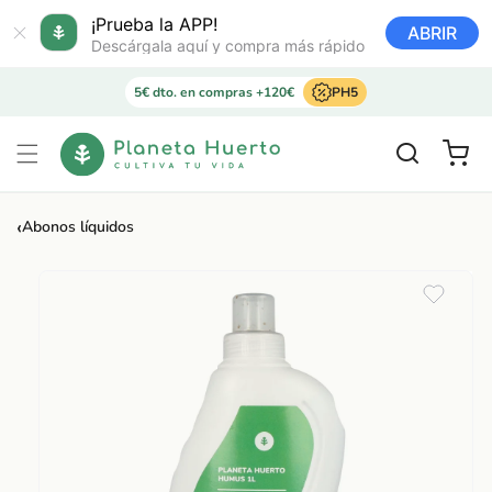
Ir
directamente
¡Prueba la APP!
ABRIR
al contenido
Descárgala aquí y compra más rápido
5€ dto. en compras +120€
PH5
Carrito
‹
Abonos líquidos
Ir
directamente
a la
información
del producto