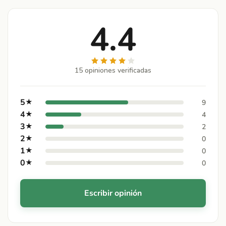
4.4
15 opiniones verificadas
5
★
9
4
★
4
3
★
2
2
★
0
1
★
0
0
★
0
Escribir opinión