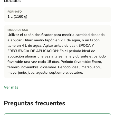
Detalles
FORMATO
1 L (1160 g)
MODO DE USO
Utilizar el tapón dosificador para medirla cantidad deseada
a aplicar. Diluir: medio tapón en 2 L de agua, o un tapón
lleno en 4 L de agua. Agitar antes de usar. ÉPOCA Y
FRECUENCIA DE APLICACIÓN: En el periodo ideal de
aplicación abonar una vez a la semana y durante el periodo
favorable una vez cada 15 días. Periodo favorable: Enero,
febrero, noviembre, diciembre. Periodo ideal: marzo, abril,
mayo, junio, julio, agosto, septiembre, octubre.
Ingredientes
Ver más
ABONO ORGANO-MINERAL NPK 7-3-5. Nitrógeno (N) total
7 %; orgánico 1 %; ureico 3 %; nítrico 2 %; amoniacal 1 %.
Preguntas frecuentes
Pentóxido de Fósforo (P2O5) total 3 % soluble en agua. Óxido
de Potasio (K2O) total 5 % soluble en agua. Carbono (C)