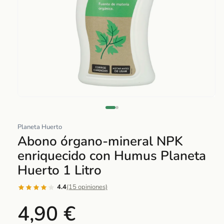
Abrir
elemento
multimedia
Planeta Huerto
1
Abono órgano-mineral NPK
en
enriquecido con Humus Planeta
una
Huerto 1 Litro
ventana
modal
4.4
(15 opiniones)
4,90 €