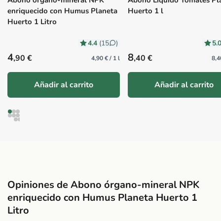
Abono órgano-mineral NPK
Abono Líquido Tomates Pl
enriquecido con Humus Planeta
Huerto 1 l
Huerto 1 Litro
4.4
5.
(15
)
Precio habitual
Precio habitual
4
8
,90 €
,40 €
4,90 € / 1 l
8,4
Añadir al carrito
Añadir al carrito
Opiniones de Abono órgano-mineral NPK
enriquecido con Humus Planeta Huerto 1
Litro