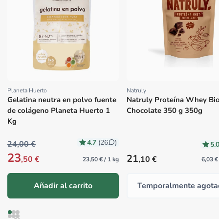
Planeta Huerto
Natruly
Proveedor:
Proveedor:
Gelatina neutra en polvo fuente
Natruly Proteína Whey Bi
de colágeno Planeta Huerto 1
Chocolate 350 g 350g
Kg
4.7
(26
)
24,00 €
5.
23
Precio habitual
21
,50 €
,10 €
23,50 € / 1 kg
6,03 €
Añadir al carrito
Temporalmente agota