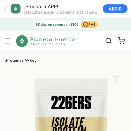
Ir
directamente
¡Prueba la APP!
ABRIR
al contenido
Descárgala aquí y compra más rápido
5€ dto. en compras +120€
PH5
Carrito
‹
Proteínas Whey
Ir
directamente
a la
información
del producto