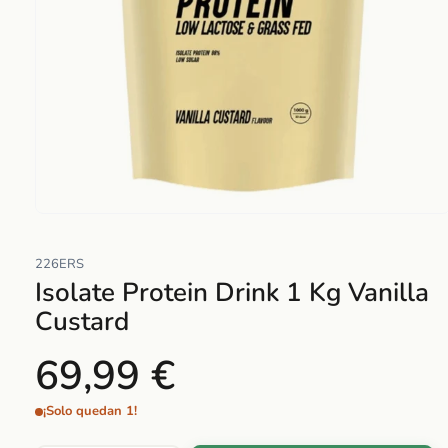
Abrir
elemento
226ERS
multimedia
Isolate Protein Drink 1 Kg Vanilla
1
en
Custard
una
ventana
69,99 €
modal
¡Solo quedan 1!