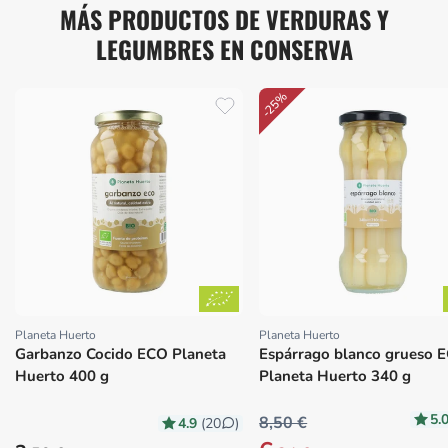
MÁS PRODUCTOS DE VERDURAS Y
LEGUMBRES EN CONSERVA
-25%
Planeta Huerto
Planeta Huerto
Proveedor:
Proveedor:
Garbanzo Cocido ECO Planeta
Espárrago blanco grueso 
Huerto 400 g
Planeta Huerto 340 g
5.
8,50 €
4.9
(20
)