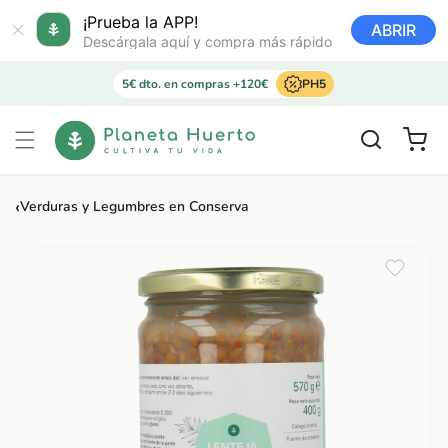
Ir
directamente
¡Prueba la APP!
ABRIR
al contenido
Descárgala aquí y compra más rápido
5€ dto. en compras +120€
PH5
Carrito
‹
Verduras y Legumbres en Conserva
Ir
directamente
a la
información
del producto