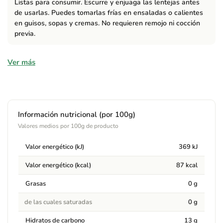
Listas para consumir. Escurre y enjuaga las lentejas antes
de usarlas. Puedes tomarlas frías en ensaladas o calientes
en guisos, sopas y cremas. No requieren remojo ni cocción
previa.
Ingredientes
Ver más
Lentejas*, agua, sal y antioxidante E-300. *Procedente de
agricultura ecológica.
Alérgenos
Información nutricional (por 100g)
Valores medios por 100g de producto
Contiene:
Puede contener trazas de gluten.
Valor energético (kJ)
369 kJ
Advertencias
Valor energético (kcal)
87 kcal
Al ser un producto ecológico puede producirse un
oscurecimiento de la parte superior del frasco. Esto no afecta a
Grasas
0 g
la calidad del producto. Puede contener trazas de gluten.
de las cuales saturadas
0 g
Hidratos de carbono
13 g