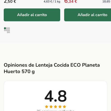
6
Precio habitual
2
,50 €
,34 €
4,63 € / 1 kg
18,65 
Añadir al carrito
Añadir al carrito
Opiniones de Lenteja Cocida ECO Planeta
Huerto 570 g
4.8