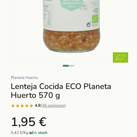
Abrir
elemento
multimedia
Planeta Huerto
1
Lenteja Cocida ECO Planeta
en
Huerto 570 g
una
ventana
4.8
(36 opiniones)
modal
1,95 €
3,42 €/Kg
·
En stock