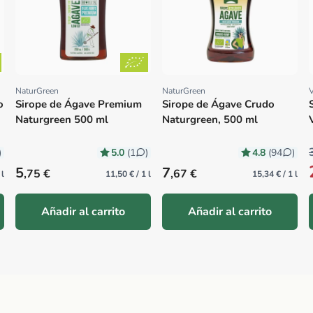
NaturGreen
NaturGreen
V
Proveedor:
Proveedor:
o
Sirope de Ágave Premium
Sirope de Ágave Crudo
Naturgreen 500 ml
Naturgreen, 500 ml
5.0
4.8
)
(1
)
(94
)
Precio habitual
Precio habitual
5
7
,75 €
,67 €
 l
11,50 € / 1 l
15,34 € / 1 l
Añadir al carrito
Añadir al carrito