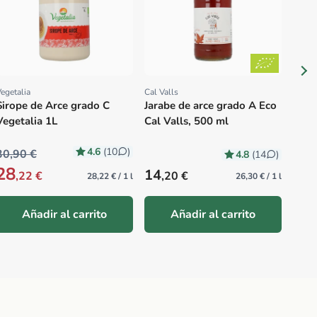
450 
egetalia
Cal Valls
Proveedor:
Proveedor:
Sirope de Arce grado C
Jarabe de arce grado A Eco
Vegetalia 1L
Cal Valls, 500 ml
4.6
(10
)
30,90 €
4.8
(14
)
28
Precio habitual
Prec
14
4
,22 €
,20 €
,2
28,22 € / 1 l
26,30 € / 1 l
Añadir al carrito
Añadir al carrito