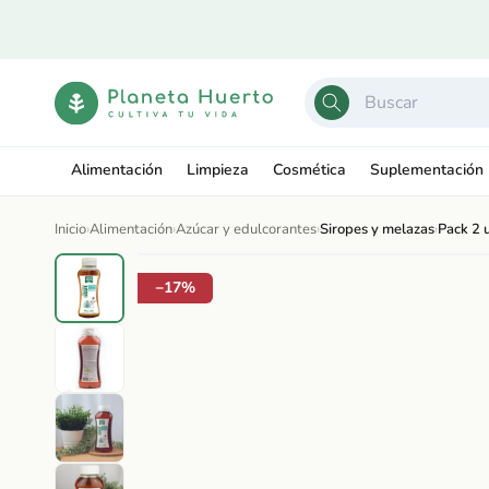
Ir
directamente
al contenido
Alimentación
Limpieza
Cosmética
Suplementación
Inicio
›
Alimentación
›
Azúcar y edulcorantes
›
Siropes y melazas
›
Pack 2 
Ir
directamente
Abrir
a la
−17%
elemento
información
multimedia
del producto
1
en
una
ventana
modal