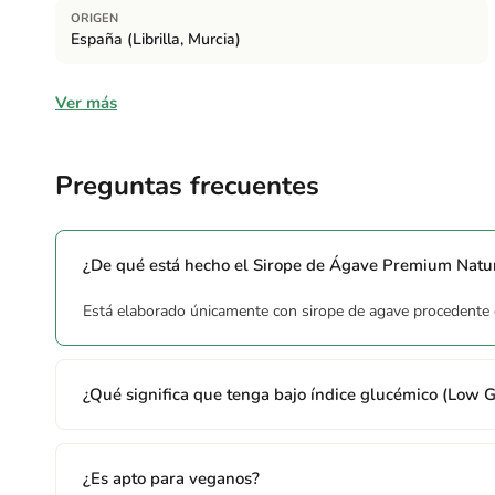
ORIGEN
España (Librilla, Murcia)
Ingredientes
Ver más
Sirope de agave* (*Ingrediente procedente de agricultura e
Preguntas frecuentes
¿De qué está hecho el Sirope de Ágave Premium Nat
Está elaborado únicamente con sirope de agave procedente de
¿Qué significa que tenga bajo índice glucémico (Low G
¿Es apto para veganos?