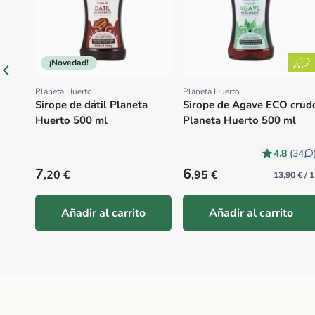
¡Novedad!
Planeta Huerto
Planeta Huerto
Proveedor:
Proveedor:
Sirope de dátil Planeta
Sirope de Agave ECO crud
Huerto 500 ml
Planeta Huerto 500 ml
4.8
(34
Precio habitual
Precio habitual
7
6
,20 €
,95 €
13,90 € / 1
Añadir al carrito
Añadir al carrito