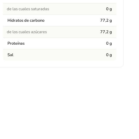
de las cuales saturadas
0 g
Hidratos de carbono
77,2 g
de los cuales azúcares
77,2 g
Proteínas
0 g
Sal
0 g