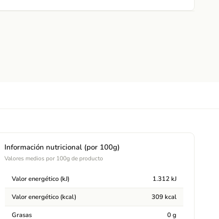
Información nutricional (por 100g)
Valores medios por 100g de producto
Valor energético (kJ)
1.312 kJ
Valor energético (kcal)
309 kcal
Grasas
0 g