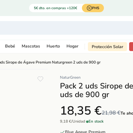
5€ dto. en compras +120€
PH5
Bebé
Mascotas
Huerto
Hogar
Protección Solar
uds Sirope de Ágave Premium Naturgreen 2 uds de 900 gr
NaturGreen
Pack 2 uds Sirope 
uds de 900 gr
18,35 €
21,98 €
Te aho
9,18 €/Unidad
·
En stock
Blue Agave Premium