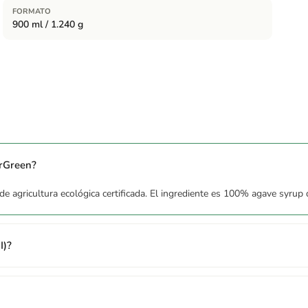
FORMATO
900 ml / 1.240 g
cológica)
urGreen?
 agricultura ecológica certificada. El ingrediente es 100% agave syrup d
I)?