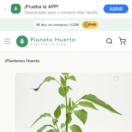
Ir
directamente
¡Prueba la APP!
ABRIR
al contenido
Descárgala aquí y compra más rápido
5€ dto. en compras +120€
PH5
Carrito
‹
Plantones Huerto
Ir
directamente
a la
información
del producto