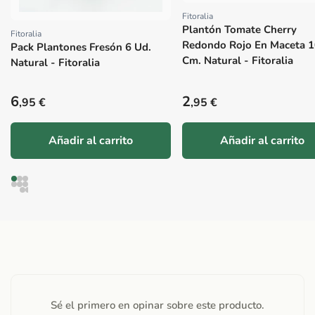
Fitoralia
Proveedor:
Plantón Tomate Cherry
Fitoralia
Proveedor:
Redondo Rojo En Maceta 1
Pack Plantones Fresón 6 Ud.
Cm. Natural - Fitoralia
Natural - Fitoralia
Precio habitual
Precio habitual
6
2
,95 €
,95 €
Añadir al carrito
Añadir al carrito
Sé el primero en opinar sobre este producto.