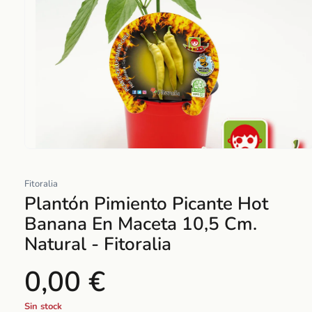
Abrir
elemento
Fitoralia
multimedia
Plantón Pimiento Picante Hot
1
en
Banana En Maceta 10,5 Cm.
una
Natural - Fitoralia
ventana
modal
0,00 €
Sin stock