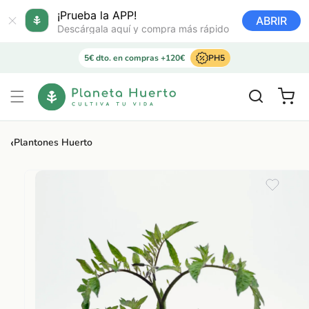
Ir
directamente
¡Prueba la APP!
ABRIR
al contenido
Descárgala aquí y compra más rápido
5€ dto. en compras +120€
PH5
Carrito
‹
Plantones Huerto
Ir
directamente
a la
información
del producto