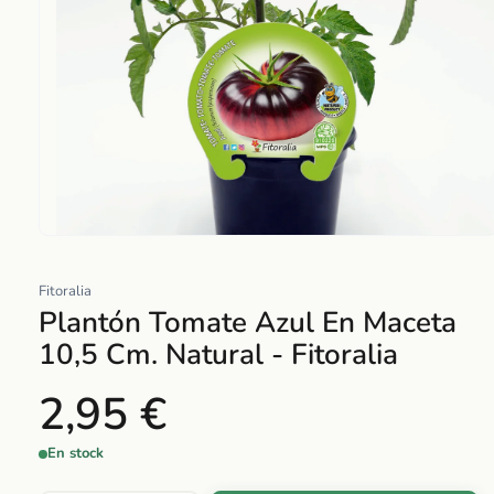
Abrir
elemento
Fitoralia
multimedia
Plantón Tomate Azul En Maceta
1
en
10,5 Cm. Natural - Fitoralia
una
ventana
2,95 €
modal
En stock