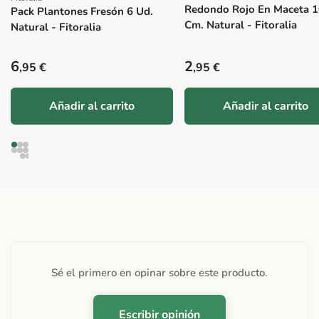
Proveedor:
Redondo Rojo En Maceta 1
Pack Plantones Fresón 6 Ud.
Cm. Natural - Fitoralia
Natural - Fitoralia
Precio habitual
Precio habitual
6
2
,95 €
,95 €
Añadir al carrito
Añadir al carrito
Sé el primero en opinar sobre este producto.
Escribir opinión