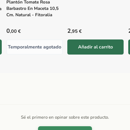
Plantón Tomate Rosa
Barbastro En Maceta 10,5
a
Cm. Natural - Fitoralia
Precio habitual
Precio habitual
0
2
,00 €
,95 €
Temporalmente agotado
Añadir al carrito
Sé el primero en opinar sobre este producto.