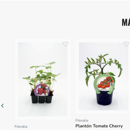
M
Fitoralia
Proveedor:
Plantón Tomate Cherry
Fitoralia
Proveedor: