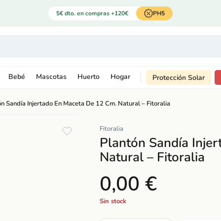
5€ dto. en compras +120€
PH5
Bebé
Mascotas
Huerto
Hogar
Protección Solar
n Sandía Injertado En Maceta De 12 Cm. Natural – Fitoralia
Fitoralia
Plantón Sandía Inje
Natural – Fitoralia
0,00 €
Sin stock