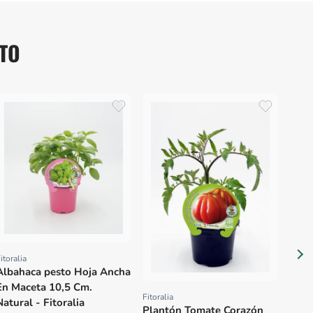
TO
Fitora
Prov
Plan
Mace
Fitor
itoralia
Proveedor:
Albahaca pesto Hoja Ancha
En Maceta 10,5 Cm.
Fitoralia
Proveedor:
Natural - Fitoralia
Plantón Tomate Corazón