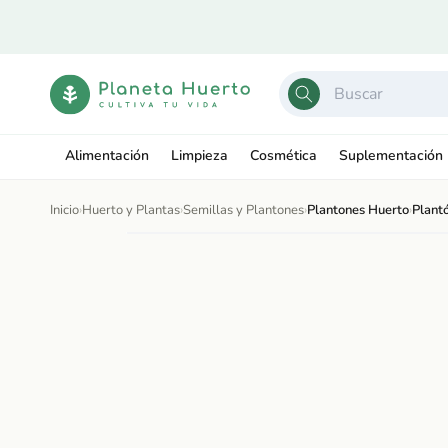
Ir
directamente
al contenido
Alimentación
Limpieza
Cosmética
Suplementación
Inicio
›
Huerto y Plantas
›
Semillas y Plantones
›
Plantones Huerto
›
Plantó
Ir
directamente
Abrir
a la
elemento
información
multimedia
del producto
1
en
una
ventana
modal