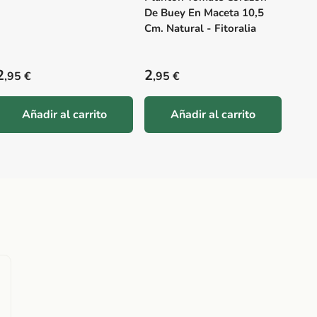
De Buey En Maceta 10,5
Cm. Natural - Fitoralia
Precio habitual
Precio habitual
Prec
2
2
2
,95 €
,95 €
,9
Añadir al carrito
Añadir al carrito