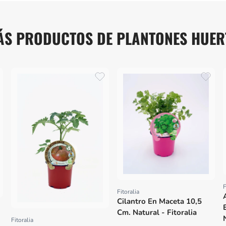
ÁS PRODUCTOS DE PLANTONES HUER
F
Fitoralia
Proveedor:
Cilantro En Maceta 10,5
Cm. Natural - Fitoralia
Fitoralia
Proveedor: