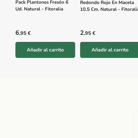
Pack Plantones Fresón 6
Redondo Rojo En Maceta
Ud. Natural - Fitoralia
10,5 Cm. Natural - Fitorali
Precio habitual
Precio habitual
6
2
,95 €
,95 €
Añadir al carrito
Añadir al carrito