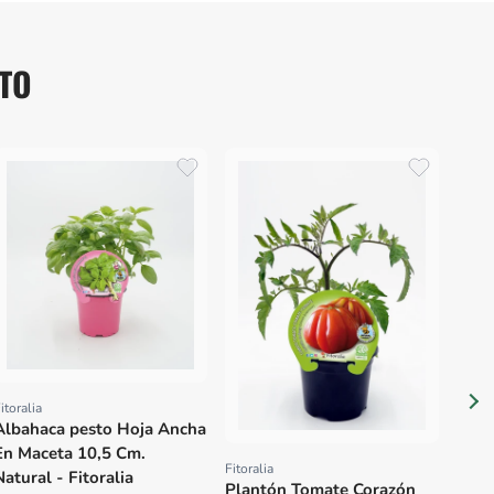
TO
Fitora
Prov
Plan
Mace
Fitor
itoralia
Proveedor:
Albahaca pesto Hoja Ancha
En Maceta 10,5 Cm.
Fitoralia
Proveedor:
Natural - Fitoralia
Plantón Tomate Corazón