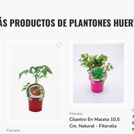
ÁS PRODUCTOS DE PLANTONES HUER
F
Fitoralia
Proveedor:
Cilantro En Maceta 10,5
Cm. Natural - Fitoralia
Fitoralia
Proveedor: