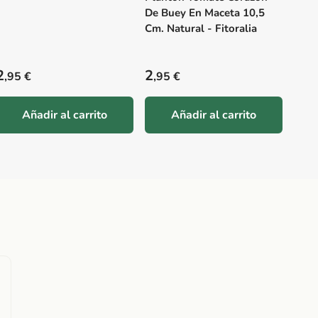
De Buey En Maceta 10,5
Cm. Natural - Fitoralia
Precio habitual
Precio habitual
Prec
2
2
2
,95 €
,95 €
,9
Añadir al carrito
Añadir al carrito