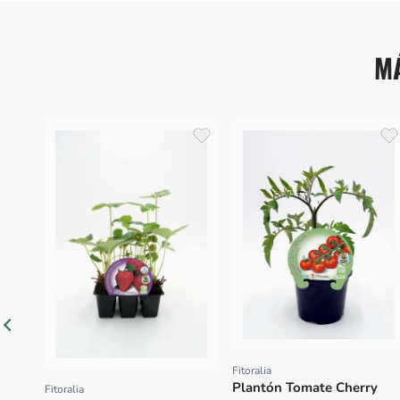
M
Fitoralia
Proveedor:
Plantón Tomate Cherry
Fitoralia
Proveedor: