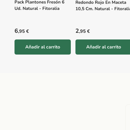
Pack Plantones Fresón 6
Redondo Rojo En Maceta
Ud. Natural - Fitoralia
10,5 Cm. Natural - Fitorali
Precio habitual
Precio habitual
6
2
,95 €
,95 €
Añadir al carrito
Añadir al carrito