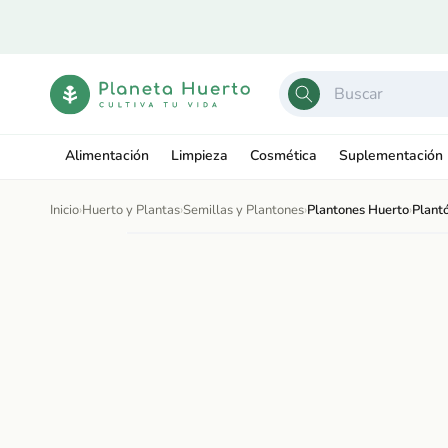
Ir
directamente
al contenido
Alimentación
Limpieza
Cosmética
Suplementación
Inicio
›
Huerto y Plantas
›
Semillas y Plantones
›
Plantones Huerto
›
Plant
Ir
directamente
Abrir
a la
elemento
información
multimedia
del producto
1
en
una
ventana
modal