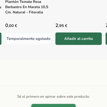
Plantón Tomate Rosa
Barbastro En Maceta 10,5
a
Cm. Natural - Fitoralia
Precio habitual
Precio habitual
0
2
,00 €
,95 €
Temporalmente agotado
Añadir al carrito
Sé el primero en opinar sobre este producto.