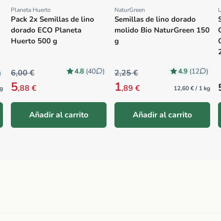
Planeta Huerto
NaturGreen
Proveedor:
Proveedor:
Pack 2x Semillas de lino
Semillas de lino dorado
dorado ECO Planeta
molido Bio NaturGreen 150
Huerto 500 g
g
4.8
4.9
(40
)
(12
)
6,00 €
2,25 €
)
5
1
,88 €
,89 €
kg
12,60 € / 1 kg
Añadir al carrito
Añadir al carrito