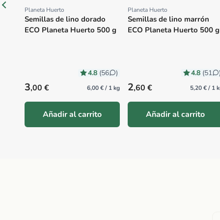
Planeta Huerto
Planeta Huerto
Proveedor:
Proveedor:
Semillas de lino dorado
Semillas de lino marrón
ECO Planeta Huerto 500 g
ECO Planeta Huerto 500 g
4.8
4.8
(56
)
(51
Precio habitual
Precio habitual
3
2
,00 €
,60 €
6,00 € / 1 kg
5,20 € / 1 
Añadir al carrito
Añadir al carrito