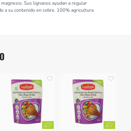
 y magnesio. Sus lignanos ayudan a regular
o a su contenido en cobre. 100% agricultura
NO
Linwo
Prov
Semi
Linw