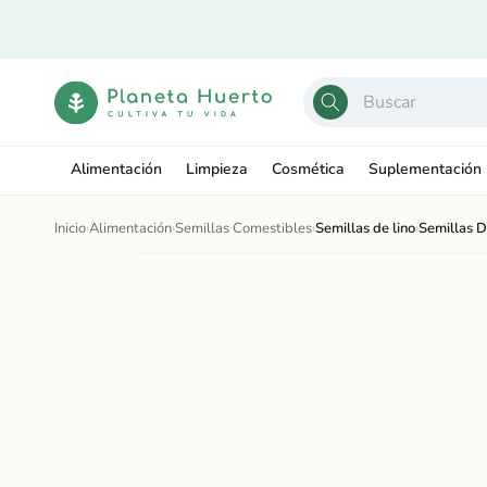
Ir
directamente
al contenido
Alimentación
Limpieza
Cosmética
Suplementación
Inicio
›
Alimentación
›
Semillas Comestibles
›
Semillas de lino
›
Semillas D
Ir
directamente
Abrir
a la
elemento
información
multimedia
del producto
1
en
una
ventana
modal