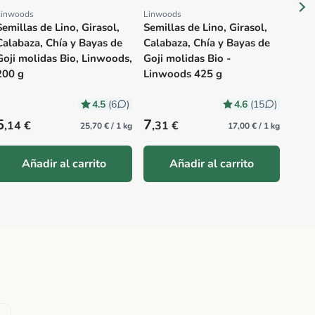
Linwoods
Linwoods
Proveedor:
Proveedor:
Semillas de Lino, Girasol,
Semillas de Lino, Girasol,
Calabaza, Chía y Bayas de
Calabaza, Chía y Bayas de
Goji molidas Bio, Linwoods,
Goji molidas Bio -
200 g
Linwoods 425 g
4.5
4.6
(6
)
(15
)
Precio habitual
Precio habitual
Prec
5
7
8
,14 €
,31 €
,6
25,70 € / 1 kg
17,00 € / 1 kg
Añadir al carrito
Añadir al carrito