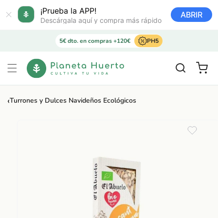
Ir
directamente
¡Prueba la APP!
ABRIR
al contenido
Descárgala aquí y compra más rápido
5€ dto. en compras +120€
PH5
Carrito
‹
Turrones y Dulces Navideños Ecológicos
Ir
directamente
a la
información
del producto