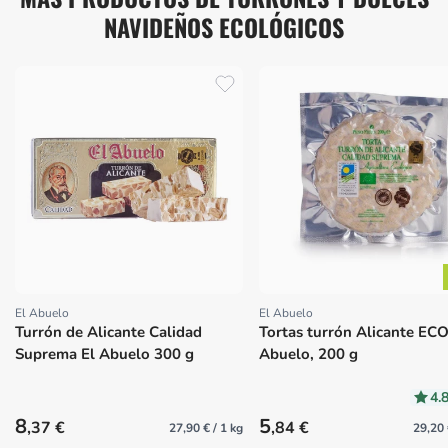
NAVIDEÑOS ECOLÓGICOS
El Abuelo
El Abuelo
Proveedor:
Proveedor:
Turrón de Alicante Calidad
Tortas turrón Alicante ECO
Suprema El Abuelo 300 g
Abuelo, 200 g
4.
Precio habitual
Precio habitual
8
5
,37 €
,84 €
27,90 € / 1 kg
29,20 