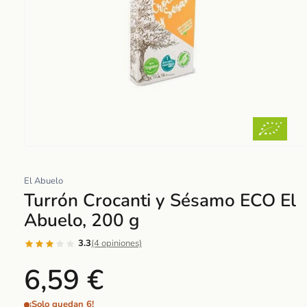
Abrir
elemento
El Abuelo
multimedia
Turrón Crocanti y Sésamo ECO El
1
en
Abuelo, 200 g
una
ventana
3.3
(4 opiniones)
modal
6,59 €
¡Solo quedan 6!