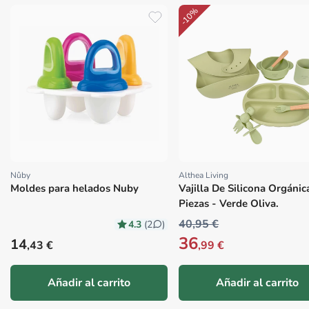
-10%
Nûby
Althea Living
Proveedor:
Proveedor:
Moldes para helados Nuby
Vajilla De Silicona Orgánic
Piezas - Verde Oliva.
40,95 €
4.3
(2
)
36
Precio habitual
14
,43 €
,99 €
Añadir al carrito
Añadir al carrito