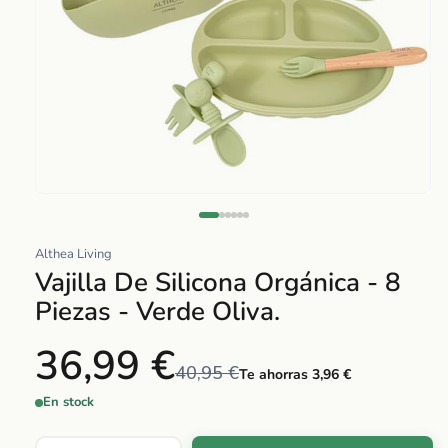
Abrir
elemento
multimedia
Althea Living
1
Vajilla De Silicona Orgánica - 8
en
Piezas - Verde Oliva.
una
ventana
36,99 €
modal
40,95 €
Te ahorras 3,96 €
En stock