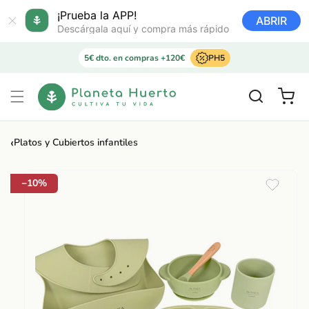
Ir
directamente
¡Prueba la APP!
ABRIR
al contenido
Descárgala aquí y compra más rápido
5€ dto. en compras +120€
PH5
Carrito
‹
Platos y Cubiertos infantiles
Ir
directamente
a la
−10%
información
del producto