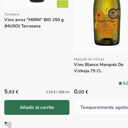
TerraSana
Proveedor:
Vino arroz "MIRIN" BIO 250 g
(MUSO) Terrasana
Marqués de Vizhoja
Proveedor:
Vino Blanco Marqués De
Vizhoja 75 Cl.
5.
Precio habitual
Precio habitual
5
0
,83 €
,00 €
2,33 € / 100 ml
Añadir al carrito
Temporalmente agota