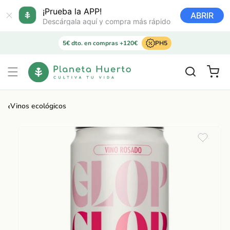
Ir
directamente
¡Prueba la APP!
ABRIR
al contenido
Descárgala aquí y compra más rápido
5€ dto. en compras +120€
PH5
Carrito
‹
Vinos ecológicos
Ir
directamente
a la
información
del producto