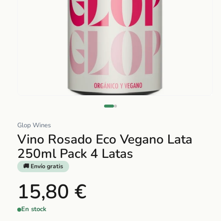
Abrir
elemento
multimedia
Glop Wines
1
Vino Rosado Eco Vegano Lata
en
250ml Pack 4 Latas
una
ventana
🚚 Envío gratis
modal
15,80 €
En stock