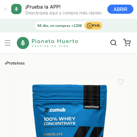
Ir
directamente
¡Prueba la APP!
ABRIR
al contenido
Descárgala aquí y compra más rápido
5€ dto. en compras +120€
PH5
Carrito
‹
Proteínas
Ir
directamente
a la
información
del producto