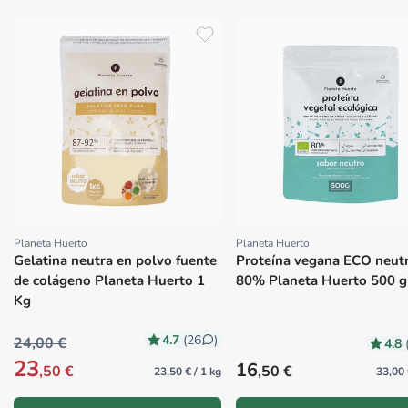
Planeta Huerto
Planeta Huerto
Proveedor:
Proveedor:
Gelatina neutra en polvo fuente
Proteína vegana ECO neut
de colágeno Planeta Huerto 1
80% Planeta Huerto 500 g
Kg
4.7
(26
)
24,00 €
4.8
23
Precio habitual
16
,50 €
,50 €
23,50 € / 1 kg
33,00 