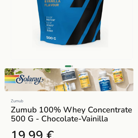
Abrir
elemento
multimedia
1
en
una
Zumub
ventana
Zumub 100% Whey Concentrate
modal
500 G - Chocolate-Vainilla
19,99 €