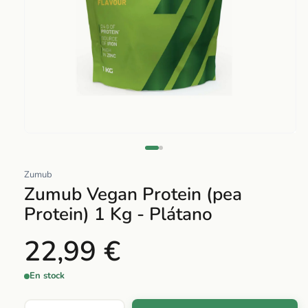
Abrir
elemento
multimedia
Zumub
1
Zumub Vegan Protein (pea
en
Protein) 1 Kg - Plátano
una
ventana
22,99 €
modal
En stock