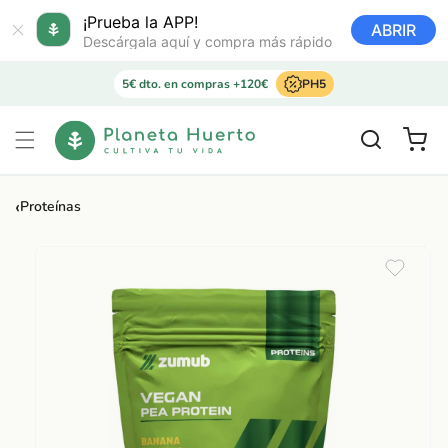
Ir
directamente
¡Prueba la APP!
ABRIR
al contenido
Descárgala aquí y compra más rápido
5€ dto. en compras +120€
PH5
Carrito
‹
Proteínas
Ir
directamente
a la
información
del producto