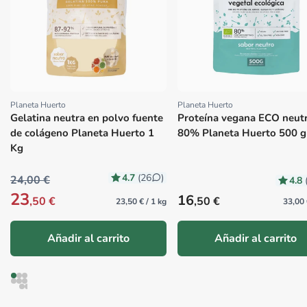
Planeta Huerto
Planeta Huerto
Proveedor:
Proveedor:
Gelatina neutra en polvo fuente
Proteína vegana ECO neut
de colágeno Planeta Huerto 1
80% Planeta Huerto 500 g
Kg
4.7
(26
)
24,00 €
4.8
23
Precio habitual
16
,50 €
,50 €
23,50 € / 1 kg
33,00 
Añadir al carrito
Añadir al carrito