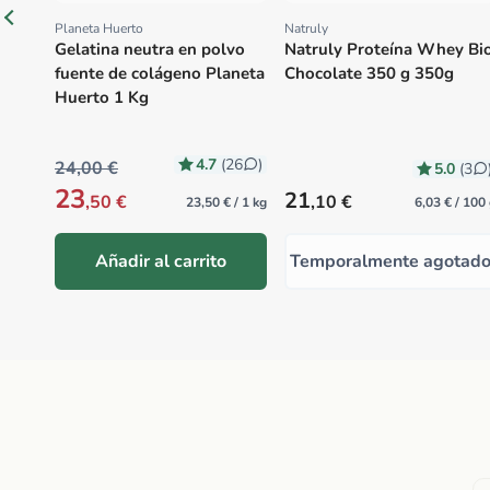
Planeta Huerto
Natruly
Proveedor:
Proveedor:
Gelatina neutra en polvo
Natruly Proteína Whey Bi
fuente de colágeno Planeta
Chocolate 350 g 350g
Huerto 1 Kg
4.7
(26
)
24,00 €
5.0
(3
23
Precio habitual
21
,50 €
,10 €
23,50 € / 1 kg
6,03 € / 100
Añadir al carrito
Temporalmente agotad