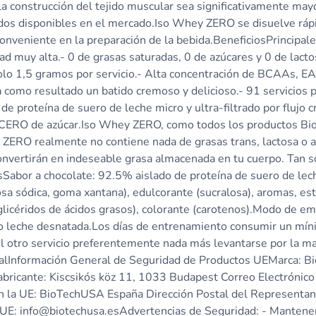
 la construcción del tejido muscular sea significativamente may
idos disponibles en el mercado.Iso Whey ZERO se disuelve rá
conveniente en la preparación de la bebida.BeneficiosPrincip
ad muy alta.- 0 de grasas saturadas, 0 de azúcares y 0 de lac
solo 1,5 gramos por servicio.- Alta concentración de BCAAs, E
da como resultado un batido cremoso y delicioso.- 91 servicio
e proteína de suero de leche micro y ultra-filtrado por flujo 
y CERO de azúcar.Iso Whey ZERO, como todos los productos B
ERO realmente no contiene nada de grasas trans, lactosa o az
 convertirán en indeseable grasa almacenada en tu cuerpo. Tan 
Sabor a chocolate: 92.5% aislado de proteína de suero de leche 
sa sódica, goma xantana), edulcorante (sucralosa), aromas, est
diglicéridos de ácidos grasos), colorante (carotenos).Modo de
 leche desnatada.Los días de entrenamiento consumir un mínim
l otro servicio preferentemente nada más levantarse por la ma
alInformación General de Seguridad de Productos UEMarca: 
Fabricante: Kiscsikós köz 11, 1033 Budapest Correo Electrónic
a UE: BioTechUSA España Dirección Postal del Representante
UE: info@biotechusa.esAdvertencias de Seguridad: - Mantener f