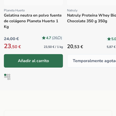
Planeta Huerto
Natruly
Proveedor:
Proveedor:
Gelatina neutra en polvo fuente
Natruly Proteína Whey Bi
de colágeno Planeta Huerto 1
Chocolate 350 g 350g
Kg
4.7
(26
)
24,00 €
5.
23
Precio habitual
20
,50 €
,53 €
23,50 € / 1 kg
5,87 €
Añadir al carrito
Temporalmente agota