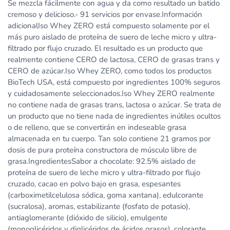
Se mezcla fácilmente con agua y da como resultado un batido
cremoso y delicioso.- 91 servicios por envase.Información
adicionalIso Whey ZERO está compuesto solamente por el
más puro aislado de proteína de suero de leche micro y ultra-
filtrado por flujo cruzado. El resultado es un producto que
realmente contiene CERO de lactosa, CERO de grasas trans y
CERO de azúcar.Iso Whey ZERO, como todos los productos
BioTech USA, está compuesto por ingredientes 100% seguros
y cuidadosamente seleccionados.Iso Whey ZERO realmente
no contiene nada de grasas trans, lactosa o azúcar. Se trata de
un producto que no tiene nada de ingredientes inútiles ocultos
o de relleno, que se convertirán en indeseable grasa
almacenada en tu cuerpo. Tan solo contiene 21 gramos por
dosis de pura proteína constructora de músculo libre de
grasa.IngredientesSabor a chocolate: 92.5% aislado de
proteína de suero de leche micro y ultra-filtrado por flujo
cruzado, cacao en polvo bajo en grasa, espesantes
(carboximetilcelulosa sódica, goma xantana), edulcorante
(sucralosa), aromas, estabilizante (fosfato de potasio),
antiaglomerante (dióxido de silicio), emulgente
(monoglicéridos y diglicéridos de ácidos grasos), colorante