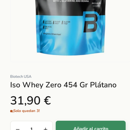
Abrir
elemento
Biotech USA
multimedia
Iso Whey Zero 454 Gr Plátano
1
en
31,90 €
una
ventana
modal
¡Solo quedan 3!
Añadir al carrito