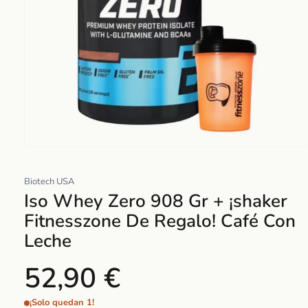
Abrir
elemento
Biotech USA
multimedia
Iso Whey Zero 908 Gr + ¡shaker
1
en
Fitnesszone De Regalo! Café Con
una
Leche
ventana
modal
52,90 €
¡Solo quedan 1!