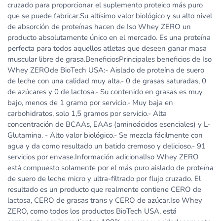
cruzado para proporcionar el suplemento proteico más puro
que se puede fabricar.Su altísimo valor biológico y su alto nivel
de absorción de proteínas hacen de Iso Whey ZERO un
producto absolutamente único en el mercado. Es una proteína
perfecta para todos aquellos atletas que deseen ganar masa
muscular libre de grasa.BeneficiosPrincipales beneficios de Iso
Whey ZEROde BioTech USA:- Aislado de proteína de suero
de leche con una calidad muy alta.- 0 de grasas saturadas, 0
de azúcares y 0 de lactosa.- Su contenido en grasas es muy
bajo, menos de 1 gramo por servicio.- Muy baja en
carbohidratos, solo 1,5 gramos por servicio.- Alta
concentración de BCAAs, EAAs (aminoácidos esenciales) y L-
Glutamina. - Alto valor biológico.- Se mezcla fácilmente con
agua y da como resultado un batido cremoso y delicioso.- 91
servicios por envase.Información adicionalIso Whey ZERO
está compuesto solamente por el más puro aislado de proteína
de suero de leche micro y ultra-filtrado por flujo cruzado. El
resultado es un producto que realmente contiene CERO de
lactosa, CERO de grasas trans y CERO de azúcar.Iso Whey
ZERO, como todos los productos BioTech USA, está