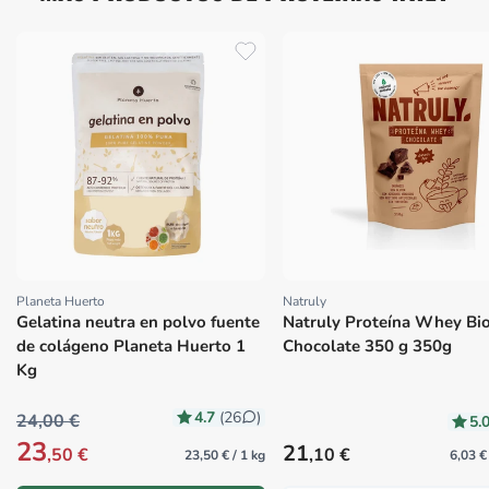
Planeta Huerto
Natruly
Proveedor:
Proveedor:
Gelatina neutra en polvo fuente
Natruly Proteína Whey Bi
de colágeno Planeta Huerto 1
Chocolate 350 g 350g
Kg
4.7
(26
)
24,00 €
5.
23
Precio habitual
21
,50 €
,10 €
23,50 € / 1 kg
6,03 €