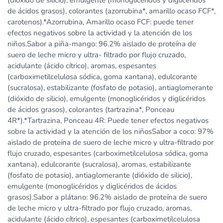
(dióxido de silicio), emulgente (monoglicéridos y diglicéridos
de ácidos grasos), colorantes (azorrubina*, amarillo ocaso FCF*,
carotenos).*Azorrubina, Amarillo ocaso FCF: puede tener
efectos negativos sobre la actividad y la atención de los
niños.Sabor a piña-mango: 96.2% aislado de proteína de
suero de leche micro y ultra- filtrado por flujo cruzado,
acidulante (ácido cítrico), aromas, espesantes
(carboximetilcelulosa sódica, goma xantana), edulcorante
(sucralosa), estabilizante (fosfato de potasio), antiaglomerante
(dióxido de silicio), emulgente (monoglicéridos y diglicéridos
de ácidos grasos), colorantes (tartrazina*, Ponceau
4R*).*Tartrazina, Ponceau 4R: Puede tener efectos negativos
sobre la actividad y la atención de los niñosSabor a coco: 97%
aislado de proteína de suero de leche micro y ultra-filtrado por
flujo cruzado, espesantes (carboximetilcelulosa sódica, goma
xantana), edulcorante (sucralosa), aromas, estabilizante
(fosfato de potasio), antiaglomerante (dióxido de silicio),
emulgente (monoglicéridos y diglicéridos de ácidos
grasos).Sabor a plátano: 96.2% aislado de proteína de suero
de leche micro y ultra-filtrado por flujo cruzado, aromas,
acidulante (ácido cítrico), espesantes (carboximetilcelulosa