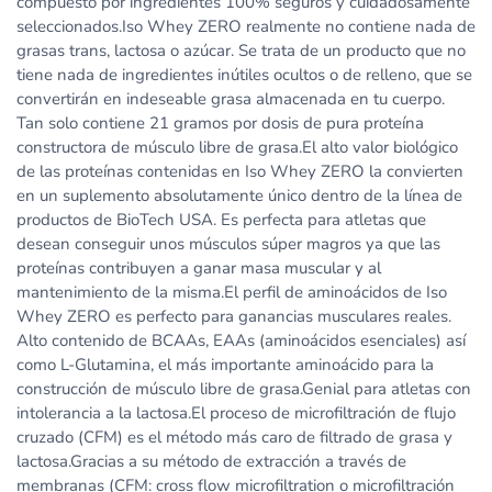
compuesto por ingredientes 100% seguros y cuidadosamente
seleccionados.Iso Whey ZERO realmente no contiene nada de
grasas trans, lactosa o azúcar. Se trata de un producto que no
tiene nada de ingredientes inútiles ocultos o de relleno, que se
convertirán en indeseable grasa almacenada en tu cuerpo.
Tan solo contiene 21 gramos por dosis de pura proteína
constructora de músculo libre de grasa.El alto valor biológico
de las proteínas contenidas en Iso Whey ZERO la convierten
en un suplemento absolutamente único dentro de la línea de
productos de BioTech USA. Es perfecta para atletas que
desean conseguir unos músculos súper magros ya que las
proteínas contribuyen a ganar masa muscular y al
mantenimiento de la misma.El perfil de aminoácidos de Iso
Whey ZERO es perfecto para ganancias musculares reales.
Alto contenido de BCAAs, EAAs (aminoácidos esenciales) así
como L-Glutamina, el más importante aminoácido para la
construcción de músculo libre de grasa.Genial para atletas con
intolerancia a la lactosa.El proceso de microfiltración de flujo
cruzado (CFM) es el método más caro de filtrado de grasa y
lactosa.Gracias a su método de extracción a través de
membranas (CFM: cross flow microfiltration o microfiltración