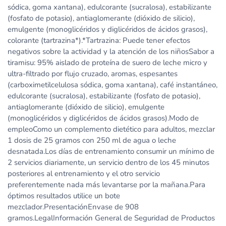
sódica, goma xantana), edulcorante (sucralosa), estabilizante
(fosfato de potasio), antiaglomerante (dióxido de silicio),
emulgente (monoglicéridos y diglicéridos de ácidos grasos),
colorante (tartrazina*).*Tartrazina: Puede tener efectos
negativos sobre la actividad y la atención de los niñosSabor a
tiramisu: 95% aislado de proteína de suero de leche micro y
ultra-filtrado por flujo cruzado, aromas, espesantes
(carboximetilcelulosa sódica, goma xantana), café instantáneo,
edulcorante (sucralosa), estabilizante (fosfato de potasio),
antiaglomerante (dióxido de silicio), emulgente
(monoglicéridos y diglicéridos de ácidos grasos).Modo de
empleoComo un complemento dietético para adultos, mezclar
1 dosis de 25 gramos con 250 ml de agua o leche
desnatada.Los días de entrenamiento consumir un mínimo de
2 servicios diariamente, un servicio dentro de los 45 minutos
posteriores al entrenamiento y el otro servicio
preferentemente nada más levantarse por la mañana.Para
óptimos resultados utilice un bote
mezclador.PresentaciónEnvase de 908
gramos.LegalInformación General de Seguridad de Productos