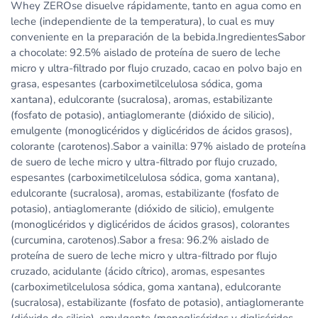
Whey ZEROse disuelve rápidamente, tanto en agua como en
leche (independiente de la temperatura), lo cual es muy
conveniente en la preparación de la bebida.IngredientesSabor
a chocolate: 92.5% aislado de proteína de suero de leche
micro y ultra-filtrado por flujo cruzado, cacao en polvo bajo en
grasa, espesantes (carboximetilcelulosa sódica, goma
xantana), edulcorante (sucralosa), aromas, estabilizante
(fosfato de potasio), antiaglomerante (dióxido de silicio),
emulgente (monoglicéridos y diglicéridos de ácidos grasos),
colorante (carotenos).Sabor a vainilla: 97% aislado de proteína
de suero de leche micro y ultra-filtrado por flujo cruzado,
espesantes (carboximetilcelulosa sódica, goma xantana),
edulcorante (sucralosa), aromas, estabilizante (fosfato de
potasio), antiaglomerante (dióxido de silicio), emulgente
(monoglicéridos y diglicéridos de ácidos grasos), colorantes
(curcumina, carotenos).Sabor a fresa: 96.2% aislado de
proteína de suero de leche micro y ultra-filtrado por flujo
cruzado, acidulante (ácido cítrico), aromas, espesantes
(carboximetilcelulosa sódica, goma xantana), edulcorante
(sucralosa), estabilizante (fosfato de potasio), antiaglomerante