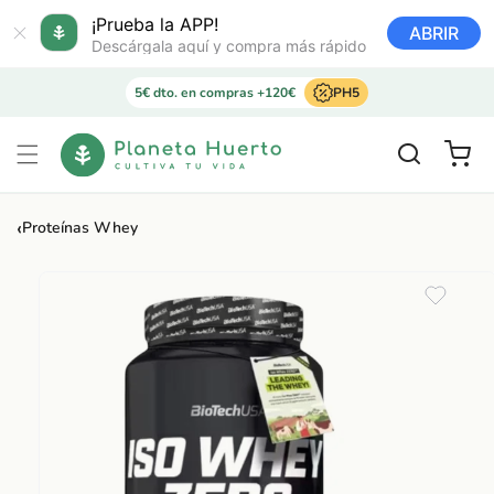
Ir
directamente
¡Prueba la APP!
ABRIR
al contenido
Descárgala aquí y compra más rápido
5€ dto. en compras +120€
PH5
Carrito
‹
Proteínas Whey
Ir
directamente
a la
información
del producto