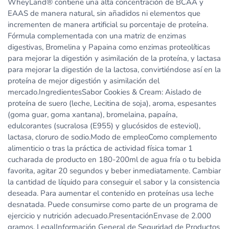
WheyLand® contiene una alta concentración de BCAA y
EAAS de manera natural, sin añadidos ni elementos que
incrementen de manera artificial su porcentaje de proteína.
Fórmula complementada con una matriz de enzimas
digestivas, Bromelina y Papaina como enzimas proteolíticas
para mejorar la digestión y asimilación de la proteína, y lactasa
para mejorar la digestión de la lactosa, convirtiéndose así en la
proteína de mejor digestión y asimilación del
mercado.IngredientesSabor Cookies & Cream: Aislado de
proteína de suero (leche, Lecitina de soja), aroma, espesantes
(goma guar, goma xantana), bromelaina, papaína,
edulcorantes (sucralosa (E955) y glucósidos de esteviol),
lactasa, cloruro de sodio.Modo de empleoComo complemento
alimenticio o tras la práctica de actividad física tomar 1
cucharada de producto en 180-200ml de agua fría o tu bebida
favorita, agitar 20 segundos y beber inmediatamente. Cambiar
la cantidad de líquido para conseguir el sabor y la consistencia
deseada. Para aumentar el contenido en proteínas usa leche
desnatada. Puede consumirse como parte de un programa de
ejercicio y nutrición adecuado.PresentaciónEnvase de 2.000
gramos. LegalInformación General de Seguridad de Productos