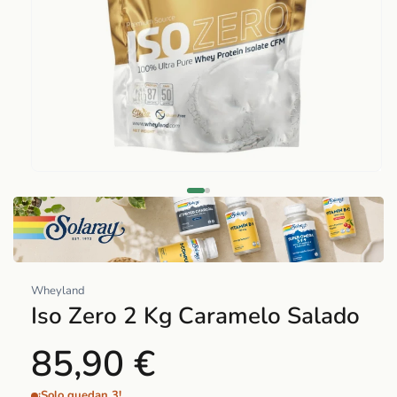
Abrir
elemento
multimedia
1
en
una
Wheyland
ventana
Iso Zero 2 Kg Caramelo Salado
modal
85,90 €
¡Solo quedan 3!