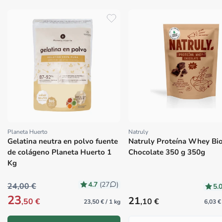
Planeta Huerto
Natruly
Proveedor:
Proveedor:
Gelatina neutra en polvo fuente
Natruly Proteína Whey Bi
de colágeno Planeta Huerto 1
Chocolate 350 g 350g
Kg
4.7
(27
)
24,00 €
5.
23
Precio habitual
21
,50 €
,10 €
23,50 € / 1 kg
6,03 €