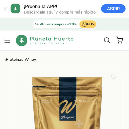
Ir
directamente
¡Prueba la APP!
ABRIR
al contenido
Descárgala aquí y compra más rápido
5€ dto. en compras +120€
PH5
Carrito
‹
Proteínas Whey
Ir
directamente
a la
información
del producto