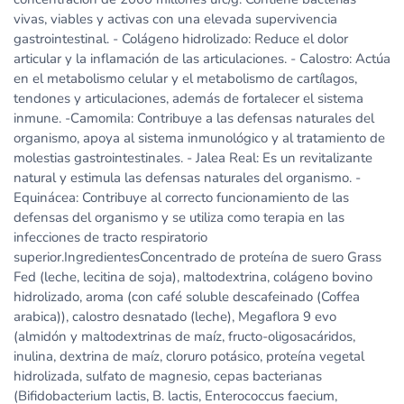
vivas, viables y activas con una elevada supervivencia
gastrointestinal. - Colágeno hidrolizado: Reduce el dolor
articular y la inflamación de las articulaciones. - Calostro: Actúa
en el metabolismo celular y el metabolismo de cartílagos,
tendones y articulaciones, además de fortalecer el sistema
inmune. -Camomila: Contribuye a las defensas naturales del
organismo, apoya al sistema inmunológico y al tratamiento de
molestias gastrointestinales. - Jalea Real: Es un revitalizante
natural y estimula las defensas naturales del organismo. -
Equinácea: Contribuye al correcto funcionamiento de las
defensas del organismo y se utiliza como terapia en las
infecciones de tracto respiratorio
superior.IngredientesConcentrado de proteína de suero Grass
Fed (leche, lecitina de soja), maltodextrina, colágeno bovino
hidrolizado, aroma (con café soluble descafeinado (Coffea
arabica)), calostro desnatado (leche), Megaflora 9 evo
(almidón y maltodextrinas de maíz, fructo-oligosacáridos,
inulina, dextrina de maíz, cloruro potásico, proteína vegetal
hidrolizada, sulfato de magnesio, cepas bacterianas
(Bifidobacterium lactis, B. lactis, Enterococcus faecium,