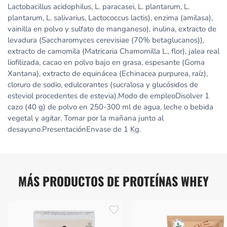
Lactobacillus acidophilus, L. paracasei, L. plantarum, L.
plantarum, L. salivarius, Lactococcus lactis), enzima (amilasa),
vainilla en polvo y sulfato de manganeso), inulina, extracto de
levadura (Saccharomyces cerevisiae (70% betaglucanos)),
extracto de camomila (Matricaria Chamomilla L., flor), jalea real
liofilizada, cacao en polvo bajo en grasa, espesante (Goma
Xantana), extracto de equinácea (Echinacea purpurea, raíz),
cloruro de sodio, edulcorantes (sucralosa y glucósidos de
esteviol procedentes de estevia).Modo de empleoDisolver 1
cazo (40 g) de polvo en 250-300 ml de agua, leche o bebida
vegetal y agitar. Tomar por la mañana junto al
desayuno.PresentaciónEnvase de 1 Kg.
MÁS PRODUCTOS DE PROTEÍNAS WHEY