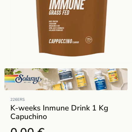
Abrir
elemento
multimedia
1
en
una
226ERS
ventana
K-weeks Inmune Drink 1 Kg
modal
Capuchino