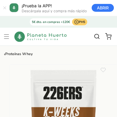
Ir
directamente
¡Prueba la APP!
ABRIR
al contenido
Descárgala aquí y compra más rápido
5€ dto. en compras +120€
PH5
Carrito
‹
Proteínas Whey
Ir
directamente
a la
información
del producto