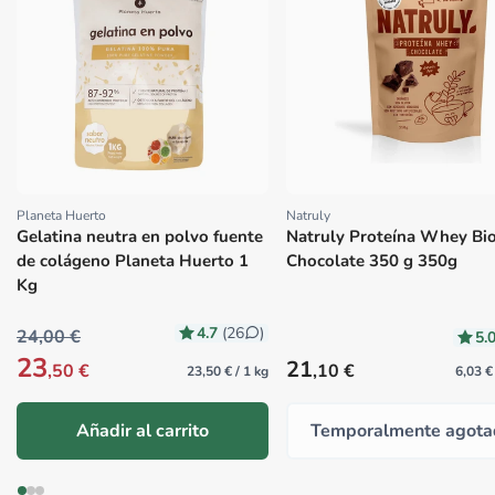
Planeta Huerto
Natruly
Proveedor:
Proveedor:
Gelatina neutra en polvo fuente
Natruly Proteína Whey Bi
de colágeno Planeta Huerto 1
Chocolate 350 g 350g
Kg
4.7
(26
)
24,00 €
5.
23
Precio habitual
21
,50 €
,10 €
23,50 € / 1 kg
6,03 €
Añadir al carrito
Temporalmente agota