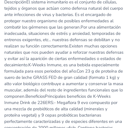
DescripciónEl sistema inmunitario es el conjunto de células,
tejidos y órganos que actúan como defensa natural del cuerpo
ante infecciones de virus y bacterias. Es el encargado de
proteger nuestro organismo de posibles enfermedades al
combatir los gérmenes que las generan.Por una alimentación
inadecuada, situaciones de estrés y ansiedad, temporadas de
entrenos exigentes, etc... nuestras defensas se debilitan y no
realizan su función correctamente.Existen muchas opciones
naturales que nos pueden ayudar a reforzar nuestras defensas
y evitar así la aparición de ciertas enfermedades o estados de
decaimiento.K-Weeks Inmune, es una bebida especialmente
formulada para esos periodos del año.Con 23 g de proteína de
suero de leche GRASS FED de gran calidad (formato 1 kg) y
alto valor biológico contribuye a aumentar y conservar la masa
muscular, además del resto de ingredientes funcionales que lo
componen.BeneficiosPrincipales beneficios de K-Weeks
Inmune Drink de 226ERS:- Megaflora 9 evo compuesto por
una mezcla de prebióticos de alta calidad (minerales y
proteína vegetal) y 9 cepas probióticas bacterianas
perfectamente caracterizadas y de especies diferentes en una
concentración de 2000 millones ufc/g. Contiene bacterias