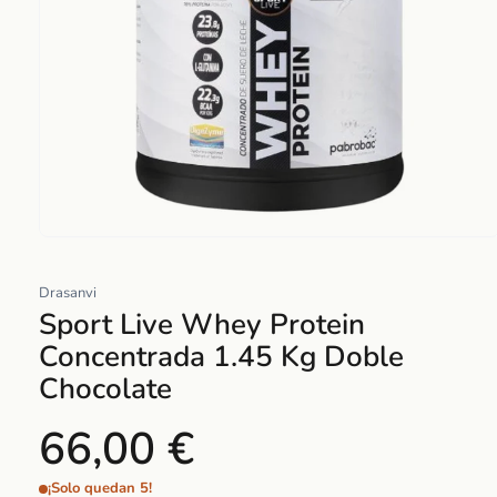
Abrir
elemento
Drasanvi
multimedia
Sport Live Whey Protein
1
en
Concentrada 1.45 Kg Doble
una
Chocolate
ventana
modal
66,00 €
¡Solo quedan 5!