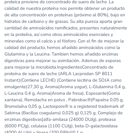
proteica proviene de concentrado de suero de leche .La
calidad de nuestra proteína nos permite obtener un producto
de alta concentración en proteínas (próximo al 80%), bajo en
hidratos de carbono y de grasas. Su alta pureza aporta gran
cantidad de aminoácidos ramificados, presentes naturalmente
en la proteína, así como otros aminoácidos esenciales y
minerales como el calcio y el fósforo. Con el fin de mejorar la
calidad del producto, hemos añadido aminoácidos como la
Glutamina y la Leucina. Tambien hemos añadido enzimas
digestivas para mejorar su asimilación. Ademas de esporas
para mejorar la microbiota.IngredientesConcentrado de
proteína de suero de leche (ARLA Lacprodan SP 8011
Instant)(Contiene LECHE) (Contiene lecitina de SOJA como
emulgente)27,30 g, Aroma(Aroma yogur), L-Glutamina 0,4 g,
L-Leucina 0,4 g, Aroma(Aroma de fresa), Espesante(Goma
xantana), Remolacha en polvo , Pabrobac®(Papaína 0,05 g,
Bromelaína 0,05 g, Lactospore® is a registered trademark of
Sabinsa (Bacillus coagulans) 0,025 g) 0,125 g, Complejo de
enzimas digestivas[alfa-amilasa (24000 DU/g), proteasa
(6000 PC/g), celulasa (1100 CU/g), beta-D-galactosidasa
(4000 ALU/g) y lipasa (200 FIP/g)]0,1 g,