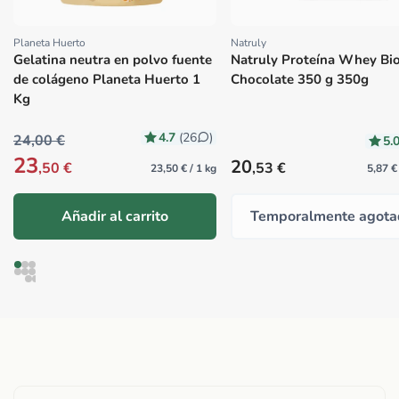
Planeta Huerto
Natruly
Proveedor:
Proveedor:
Gelatina neutra en polvo fuente
Natruly Proteína Whey Bi
de colágeno Planeta Huerto 1
Chocolate 350 g 350g
Kg
4.7
(26
)
24,00 €
5.
23
Precio habitual
20
,50 €
,53 €
23,50 € / 1 kg
5,87 €
Añadir al carrito
Temporalmente agota