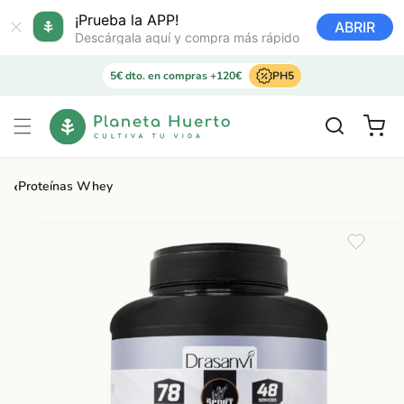
Ir
directamente
¡Prueba la APP!
ABRIR
al contenido
Descárgala aquí y compra más rápido
5€ dto. en compras +120€
PH5
Carrito
‹
Proteínas Whey
Ir
directamente
a la
información
del producto