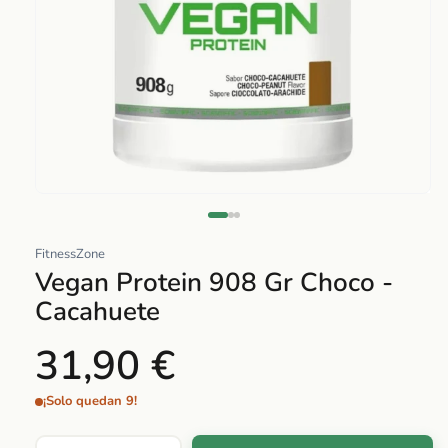
Abrir
elemento
multimedia
FitnessZone
1
Vegan Protein 908 Gr Choco -
en
Cacahuete
una
ventana
31,90 €
modal
¡Solo quedan 9!