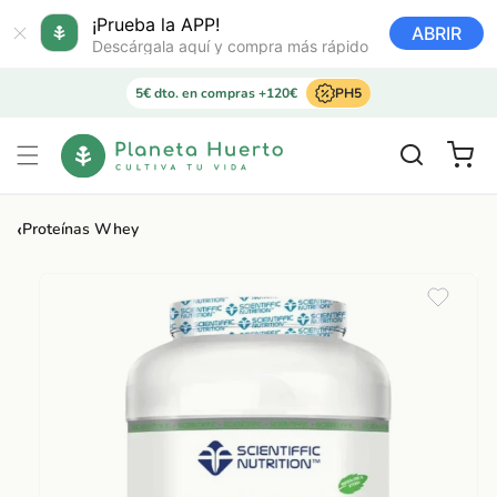
Ir
directamente
¡Prueba la APP!
ABRIR
al contenido
Descárgala aquí y compra más rápido
5€ dto. en compras +120€
PH5
Carrito
‹
Proteínas Whey
Ir
directamente
a la
información
del producto