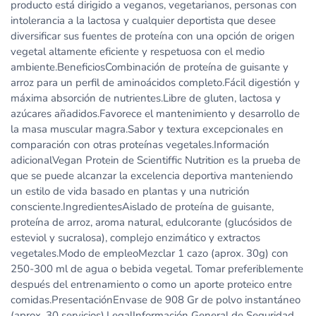
producto está dirigido a veganos, vegetarianos, personas con
intolerancia a la lactosa y cualquier deportista que desee
diversificar sus fuentes de proteína con una opción de origen
vegetal altamente eficiente y respetuosa con el medio
ambiente.BeneficiosCombinación de proteína de guisante y
arroz para un perfil de aminoácidos completo.Fácil digestión y
máxima absorción de nutrientes.Libre de gluten, lactosa y
azúcares añadidos.Favorece el mantenimiento y desarrollo de
la masa muscular magra.Sabor y textura excepcionales en
comparación con otras proteínas vegetales.Información
adicionalVegan Protein de Scientiffic Nutrition es la prueba de
que se puede alcanzar la excelencia deportiva manteniendo
un estilo de vida basado en plantas y una nutrición
consciente.IngredientesAislado de proteína de guisante,
proteína de arroz, aroma natural, edulcorante (glucósidos de
esteviol y sucralosa), complejo enzimático y extractos
vegetales.Modo de empleoMezclar 1 cazo (aprox. 30g) con
250-300 ml de agua o bebida vegetal. Tomar preferiblemente
después del entrenamiento o como un aporte proteico entre
comidas.PresentaciónEnvase de 908 Gr de polvo instantáneo
(aprox. 30 servicios).LegalInformación General de Seguridad