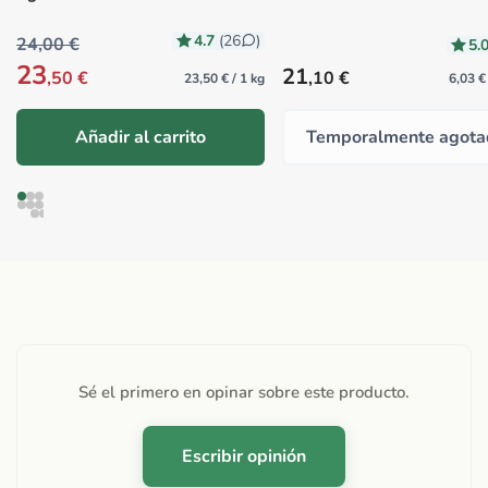
4.7
(26
)
24,00 €
5.
23
Precio habitual
21
,50 €
,10 €
23,50 € / 1 kg
6,03 €
Añadir al carrito
Temporalmente agota
Sé el primero en opinar sobre este producto.
Escribir opinión