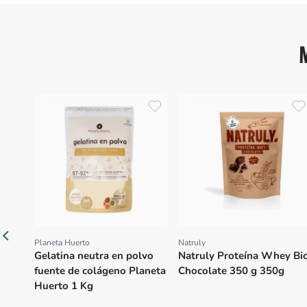
Planeta Huerto
Natruly
Proveedor:
Proveedor:
Gelatina neutra en polvo
Natruly Proteína Whey Bi
fuente de colágeno Planeta
Chocolate 350 g 350g
Huerto 1 Kg