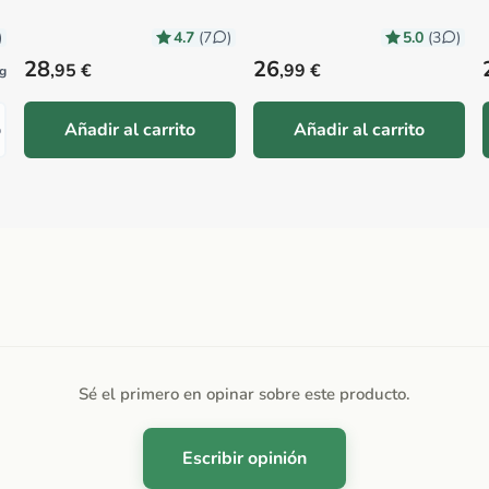
4.7
5.0
)
(7
)
(3
)
Precio habitual
Precio habitual
28
26
,95 €
,99 €
 g
o
Añadir al carrito
Añadir al carrito
Sé el primero en opinar sobre este producto.
Escribir opinión