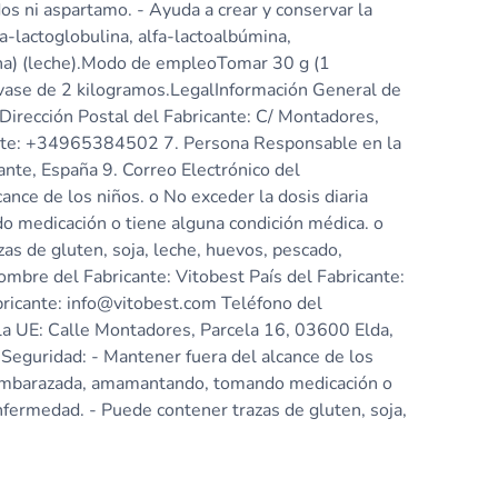
os ni aspartamo. - Ayuda a crear y conservar la
-lactoglobulina, alfa-lactoalbúmina,
ina) (leche).Modo de empleoTomar 30 g (1
nvase de 2 kilogramos.LegalInformación General de
 Dirección Postal del Fabricante: C/ Montadores,
icante: +34965384502 7. Persona Responsable en la
ante, España 9. Correo Electrónico del
nce de los niños. o No exceder la dosis diaria
o medicación o tiene alguna condición médica. o
as de gluten, soja, leche, huevos, pescado,
mbre del Fabricante: Vitobest País del Fabricante:
bricante: info@vitobest.com Teléfono del
a UE: Calle Montadores, Parcela 16, 03600 Elda,
Seguridad: - Mantener fuera del alcance de los
tá embarazada, amamantando, tomando medicación o
enfermedad. - Puede contener trazas de gluten, soja,