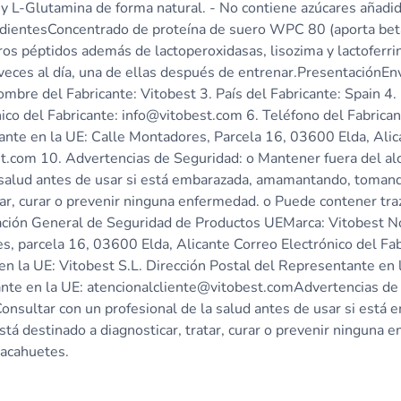
 y L-Glutamina de forma natural. - No contiene azúcares añadid
edientesConcentrado de proteína de suero WPC 80 (aporta beta
os péptidos además de lactoperoxidasas, lisozima y lactoferr
 veces al día, una de ellas después de entrenar.PresentaciónE
bre del Fabricante: Vitobest 3. País del Fabricante: Spain 4.
ónico del Fabricante: info@vitobest.com 6. Teléfono del Fabr
ante en la UE: Calle Montadores, Parcela 16, 03600 Elda, Alic
.com 10. Advertencias de Seguridad: o Mantener fuera del alca
 salud antes de usar si está embarazada, amamantando, tomand
tar, curar o prevenir ninguna enfermedad. o Puede contener traz
ación General de Seguridad de Productos UEMarca: Vitobest No
es, parcela 16, 03600 Elda, Alicante Correo Electrónico del Fa
la UE: Vitobest S.L. Dirección Postal del Representante en l
nte en la UE: atencionalcliente@vitobest.comAdvertencias de 
 Consultar con un profesional de la salud antes de usar si es
stá destinado a diagnosticar, tratar, curar o prevenir ninguna 
cacahuetes.