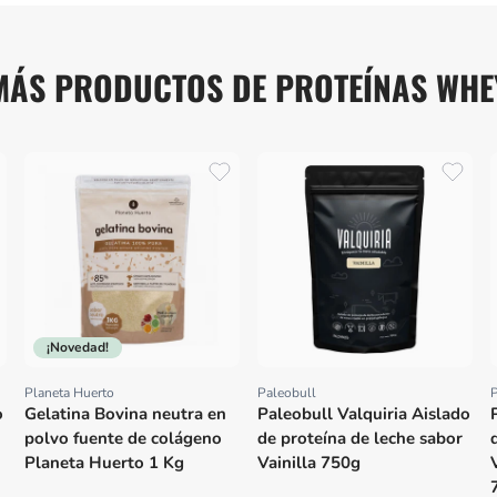
MÁS PRODUCTOS DE PROTEÍNAS WHE
¡Novedad!
Planeta Huerto
Paleobull
P
Proveedor:
Proveedor:
o
Gelatina Bovina neutra en
Paleobull Valquiria Aislado
polvo fuente de colágeno
de proteína de leche sabor
Planeta Huerto 1 Kg
Vainilla 750g