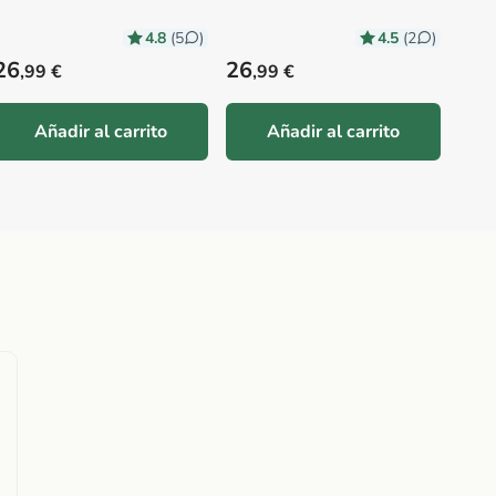
4.8
4.5
(5
)
(2
)
Precio habitual
Precio habitual
Prec
26
26
23
,99 €
,99 €
,
Añadir al carrito
Añadir al carrito