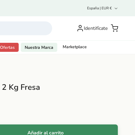
P
España | EUR €
a
í
Inicia
s
sesión o
Carrito
Identifícate
/
regístrate
r
e
g
Marketplace
Ofertas
Nuestra Marca
i
ó
n
2 Kg Fresa
Añadir al carrito