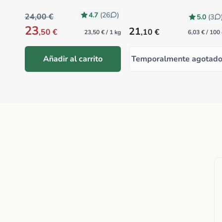
4.7
(26
)
24,00 €
5.0
(3
23
Precio habitual
21
,50 €
,10 €
23,50 € / 1 kg
6,03 € / 100
Añadir al carrito
Temporalmente agotad