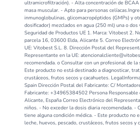
ultramicrofiltración). - Alta concentración de BCAA
masa muscular. - Apto para personas celíacas.Ingr
inmunoglobulinas, glicomacropéptidos (GMPs) y otr
dosificador) mezclados en agua (250 ml) una o dos
Seguridad de Productos UE 1. Marca: Vitobest 2. Nom
parcela 16, 03600 Elda, Alicante 5. Correo Electr
UE: Vitobest S.L. 8. Dirección Postal del Represent
Representante en la UE: atencionalcliente@vitobest
recomendada. o Consultar con un profesional de la
Este producto no está destinado a diagnosticar, tra
crustáceos, frutos secos y cacahuetes. LegalInform
Spain Dirección Postal del Fabricante: C/ Montador
Fabricante: +34965384502 Persona Responsable en 
Alicante, España Correo Electrónico del Representa
niños. - No exceder la dosis diaria recomendada. -
tiene alguna condición médica. - Este producto no e
leche, huevos, pescado, crustáceos, frutos secos y 