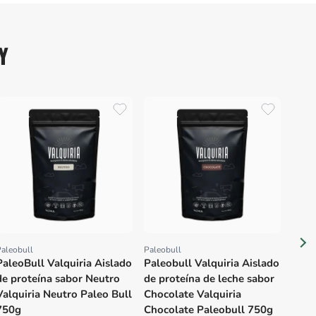
Y
Paleo
Prov
Pale
de P
Choc
aleobull
Paleobull
Proveedor:
Proveedor:
PaleoBull Valquiria Aislado
Paleobull Valquiria Aislado
de proteína sabor Neutro
de proteína de leche sabor
Valquiria Neutro Paleo Bull
Chocolate Valquiria
750g
Chocolate Paleobull 750g