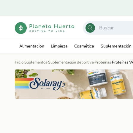
Ir
directamente
al contenido
Alimentación
Limpieza
Cosmética
Suplementación
Inicio
›
Suplementos
›
Suplementación deportiva
›
Proteínas
›
Proteínas 
Ir
directamente
Abrir
a la
elemento
información
multimedia
del producto
1
en
una
ventana
modal