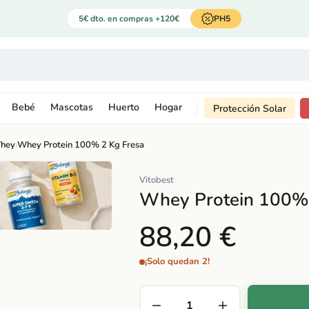
5€ dto. en compras +120€
PH5
Bebé
Mascotas
Huerto
Hogar
Protección Solar
Whey
›
Whey Protein 100% 2 Kg Fresa
Vitobest
Whey Protein 100% 
88,20 €
¡Solo quedan 2!