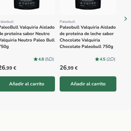
aleobull
Paleobull
Proveedor:
Proveedor:
PaleoBull Valquiria Aislado
Paleobull Valquiria Aislado
de proteína sabor Neutro
de proteína de leche sabor
Valquiria Neutro Paleo Bull
Chocolate Valquiria
750g
Chocolate Paleobull 750g
4.8
4.5
(5
)
(2
)
Precio habitual
Precio habitual
Prec
26
26
23
,99 €
,99 €
,
Añadir al carrito
Añadir al carrito