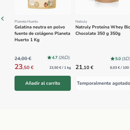
Planeta Huerto
Natruly
Proveedor:
Proveedor:
Gelatina neutra en polvo
Natruly Proteína Whey Bi
fuente de colágeno Planeta
Chocolate 350 g 350g
Huerto 1 Kg
4.7
(26
)
24,00 €
5.0
(3
23
Precio habitual
21
,50 €
,10 €
23,50 € / 1 kg
6,03 € / 100
Añadir al carrito
Temporalmente agotad