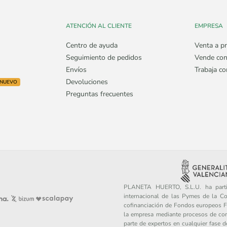
ATENCIÓN AL CLIENTE
EMPRESA
Centro de ayuda
Venta a pr
Seguimiento de pedidos
Vende con
Envíos
Trabaja c
Devoluciones
NUEVO
Preguntas frecuentes
PLANETA HUERTO, S.L.U. ha partic
internacional de las Pymes de la C
cofinanciación de Fondos europeos FE
la empresa mediante procesos de con
parte de expertos en cualquier fase 