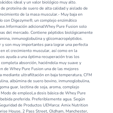
ácidos ideal y un valor biológico muy alto.
e proteína de suero de alta calidad y aislado de
crecimiento de la masa muscular.- Muy baja en
iado con Digezyme®, un complejo enzimático
ase.Información adicionalWhey Pure Fusion solo
eínas del mercado. Contiene péptidos biológicamente
lbúmina, inmunoglobulina y glicomacropéptidos.
 y son muy importantes para lograr una perfecta
en el crecimiento muscular, así como en la
nos ayuda a una óptima recuperación tras los
 completa absorción, haciéndola muy suave y
cen de Whey Pure Fusion una de las mejores
 mediante ultrafiltación en baja temperatura, CFM
obulina, albúmina de suero bovino, inmunoglobulina,
goma guar, lecitina de soja, aroma, complejo
osa. Modo de empleoLa dosis básica de Whey Pure
u bebida preferida. Preferiblemente agua. Según
 Seguridad de Productos UEMarca: Amix Nutrition
rprise House, 2 Pass Street, Oldham, Manchester,