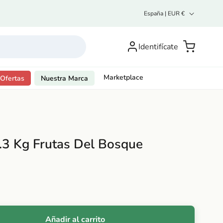
P
España | EUR €
a
í
Inicia
s
sesión o
Carrito
Identifícate
/
regístrate
r
e
g
Marketplace
Ofertas
Nuestra Marca
i
ó
n
.3 Kg Frutas Del Bosque
Añadir al carrito