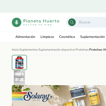
Ir
directamente
al contenido
Alimentación
Limpieza
Cosmética
Suplementación
Inicio
›
Suplementos
›
Suplementación deportiva
›
Proteínas
›
Proteínas 
Ir
directamente
Abrir
a la
elemento
información
multimedia
del producto
1
en
una
ventana
modal