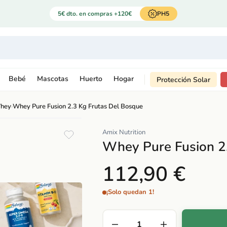
5€ dto. en compras +120€
PH5
Bebé
Mascotas
Huerto
Hogar
Protección Solar
Whey
›
Whey Pure Fusion 2.3 Kg Frutas Del Bosque
Amix Nutrition
Whey Pure Fusion 2
112,90 €
¡Solo quedan 1!