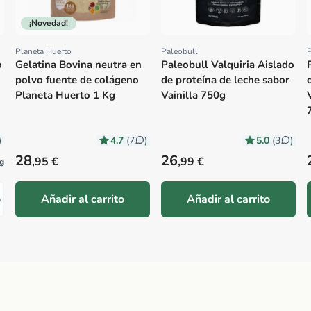
¡Novedad!
Planeta Huerto
Paleobull
P
Proveedor:
Proveedor:
o
Gelatina Bovina neutra en
Paleobull Valquiria Aislado
polvo fuente de colágeno
de proteína de leche sabor
Planeta Huerto 1 Kg
Vainilla 750g
4.7
5.0
)
(7
)
(3
)
Precio habitual
Precio habitual
28
26
,95 €
,99 €
 g
o
Añadir al carrito
Añadir al carrito