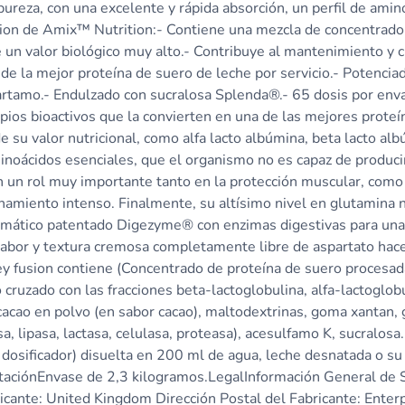
reza, con una excelente y rápida absorción, un perfil de amino
on de Amix™ Nutrition:- Contiene una mezcla de concentrado d
 un valor biológico muy alto.- Contribuye al mantenimiento y 
de la mejor proteína de suero de leche por servicio.- Potenc
artamo.- Endulzado con sucralosa Splenda®.- 65 dosis por env
cipios bioactivos que la convierten en una de las mejores prot
e su valor nutricional, como alfa lacto albúmina, beta lacto a
noácidos esenciales, que el organismo no es capaz de producir
 un rol muy importante tanto en la protección muscular, como 
enamiento intenso. Finalmente, su altísimo nivel en glutamina 
imático patentado Digezyme® con enzimas digestivas para una
sabor y textura cremosa completamente libre de aspartato ha
 fusion contiene (Concentrado de proteína de suero procesada
jo cruzado con las fracciones beta-lactoglobulina, alfa-lactogl
 cacao en polvo (en sabor cacao), maltodextrinas, goma xantan, 
, lipasa, lactasa, celulasa, proteasa), acesulfamo K, sucral
 dosificador) disuelta en 200 ml de agua, leche desnatada o s
ntaciónEnvase de 2,3 kilogramos.LegalInformación General de
ricante: United Kingdom Dirección Postal del Fabricante: Ente