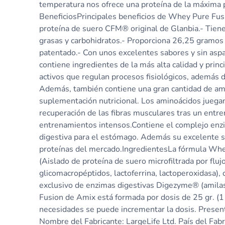
temperatura nos ofrece una proteína de la máxima pu
BeneficiosPrincipales beneficios de Whey Pure Fusi
proteína de suero CFM® original de Glanbia.- Tiene
grasas y carbohidratos.- Proporciona 26,25 gramos 
patentado.- Con unos excelentes sabores y sin asp
contiene ingredientes de la más alta calidad y prin
activos que regulan procesos fisiológicos, además d
Además, también contiene una gran cantidad de ami
suplementación nutricional. Los aminoácidos juegan
recuperación de las fibras musculares tras un entr
entrenamientos intensos.Contiene el complejo enz
digestiva para el estómago. Además su excelente 
proteínas del mercado.IngredientesLa fórmula Whey
(Aislado de proteína de suero microfiltrada por flu
glicomacropéptidos, lactoferrina, lactoperoxidasa),
exclusivo de enzimas digestivas Digezyme® (amilasa
Fusion de Amix está formada por dosis de 25 gr. (1
necesidades se puede incrementar la dosis. Prese
Nombre del Fabricante: LargeLife Ltd. País del Fab