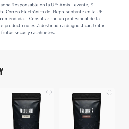
sona Responsable en la UE: Amix Levante, S.L.
nte Correo Electrónico del Representante en la UE:
ecomendada. - Consultar con un profesional de la
 producto no está destinado a diagnosticar, tratar,
 frutos secos y cacahuetes.
Y
Paleo
Prov
Pale
de P
Choc